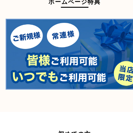
一部の衣類
一部の家電
自転車
刀剣・銃
医療機器
医薬品
毒物・劇物
動物製品
たばこ
その他