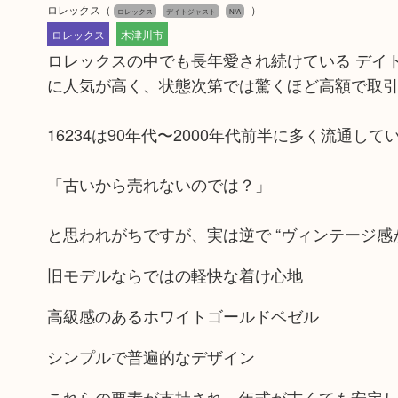
ロレックス
（
）
ロレックス
デイトジャスト
N/A
ロレックス
木津川市
ロレックスの中でも長年愛され続けている デイト
に人気が高く、状態次第では驚くほど高額で取
16234は90年代〜2000年代前半に多く流通し
「古いから売れないのでは？」
と思われがちですが、実は逆で “ヴィンテージ感
旧モデルならではの軽快な着け心地
高級感のあるホワイトゴールドベゼル
シンプルで普遍的なデザイン
これらの要素が支持され、年式が古くても安定