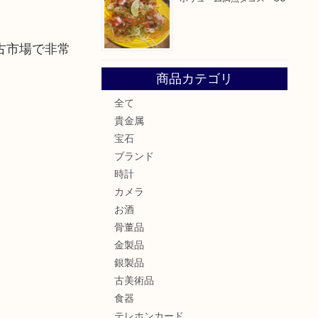
古市場で非常
商品カテゴリ
全て
貴金属
宝石
ブランド
時計
カメラ
お酒
骨董品
金製品
銀製品
古美術品
食器
テレホンカード