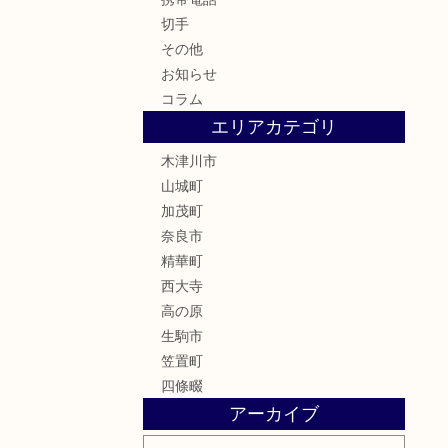
切手
その他
お知らせ
コラム
エリアカテゴリ
木津川市
山城町
加茂町
奈良市
精華町
西大寺
高の原
生駒市
笠置町
四條畷
アーカイブ