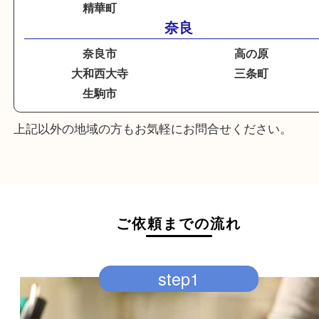
京都
木津川市
京田辺市
笠置町
和束町
精華町
奈良
奈良市
高の原
大和西大寺
三条町
生駒市
上記以外の地域の方もお気軽にお問合せください。
ご依頼までの流れ