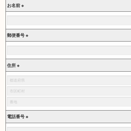
お名前 ※
郵便番号 ※
住所 ※