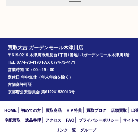
当社ウェブページからのお申込、お問い合わせによるお申込、メ
個人情報取扱事項に同意する。
によるお問い合わせを問わず、お客様から明示された特定の個人
る情報 (以下「個人情報」) について下記のとおり取り扱うものと
個人情報取扱事項に同意してください。
※個人情報とはお客様を識別できる情報のことで、氏名、住所、電
メールアドレスなどをいいます。
※当社が個人情報を収集する場合は、収集目的を明らかにし、必要
の個人情報を収集いたします。
※当社は取得した個人情報について適切な管理に努めると共に個人
洩、改ざん、不正な侵入の防止に努めます。
※当社は取得した個人情報を次の各項の場合を除いて、原則として
提供、開示などいたしません。
1. 法律上照会権限を有する者から書面による正式な協力要請、照
場合
2. お客様の同意があった場合
買取大吉 ガーデンモール木津川店
※お客様が、ご自身の個人情報について照会、修正などを希望され
〒619-0216 木津川市州見台1丁目1番地1-1ガーデンモール木津川
は、当社が定める方法によりお客様であることが確認できた場合
TEL 0774-73-4170 FAX 0774-73-4171
させていただきます。
営業時間 10：00～19：00
※当社は、当社が保有する個人情報に関して適用される日本の法令
規範を遵守するとともに、本ポリシーの内容を適宜見直し、その
定休日 年中無休（年末年始を除く）
ます。
古物商許可証