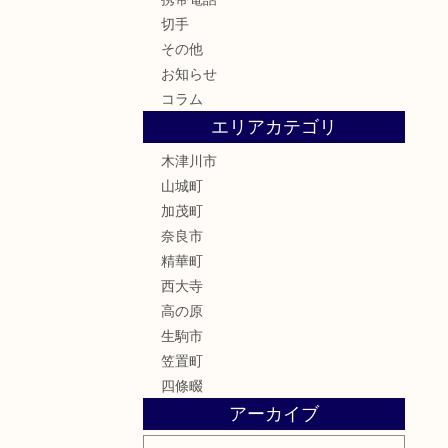
切手
その他
お知らせ
コラム
エリアカテゴリ
木津川市
山城町
加茂町
奈良市
精華町
西大寺
高の原
生駒市
笠置町
四條畷
アーカイブ