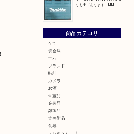
りも出ております！MM
商品カテゴリ
全て
貴金属
！
宝石
ブランド
時計
カメラ
お酒
骨董品
金製品
銀製品
古美術品
食器
テレホンカード