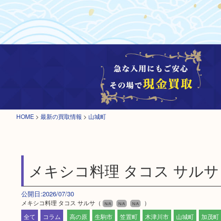
HOME
>
最新の買取情報
>
山城町
メキシコ料理 タコス サルサ
公開日:2026/07/30
メキシコ料理 タコス サルサ（
）
N/A
N/A
N/A
全て
コラム
高の原
生駒市
笠置町
木津川市
山城町
加茂町