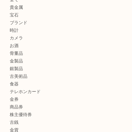
ブランド財布、処分する前に買取大吉まで！ MM
もう使わないもの、一度お見せいただけませんか？ MM
ボリューム満点タコス OU
マキタのGA404DNのお買取りも出ております！MM