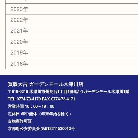
切手
その他
お知らせ
コラム
エリアカテゴリ
木津川市
山城町
加茂町
奈良市
精華町
西大寺
高の原
生駒市
笠置町
四條畷