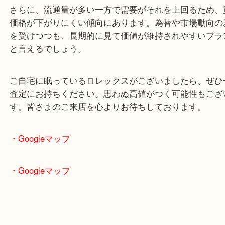
さにあります。中古市場でも常に人気があり、特に
ャストのような定番モデルは安定した相場を維持し
す。また、ロレックスは自社一貫製造による高い品
性を持ち、メンテナンスを行いながら長く使えるこ
価値を支える大きなポイントです。
さらに、流通量が多い一方で需要がそれを上回るた
価格が下がりにくい傾向にあります。為替や市場動
を受けつつも、長期的に見て価値が維持されやすい
と言えるでしょう。
ご自宅に眠っているロレックスがございましたら、
査定にお持ちください。思わぬ高値がつく可能性も
す。皆さまのご来店を心よりお待ちしております。