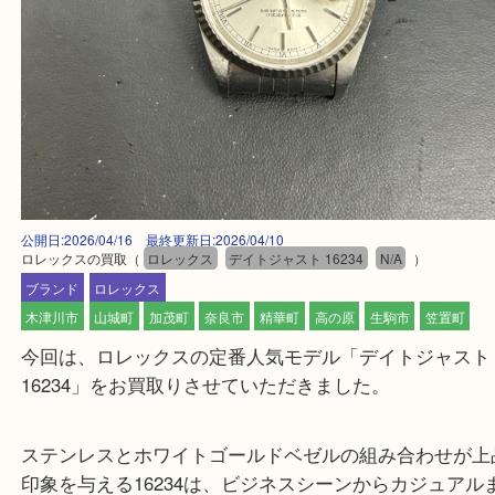
公開日:2026/04/16 最終更新日:2026/04/10
ロレックスの買取
（
ロレックス
デイトジャスト 16234
N/A
）
ブランド
ロレックス
木津川市
山城町
加茂町
奈良市
精華町
高の原
生駒市
笠置
今回は、ロレックスの定番人気モデル「デイトジャ