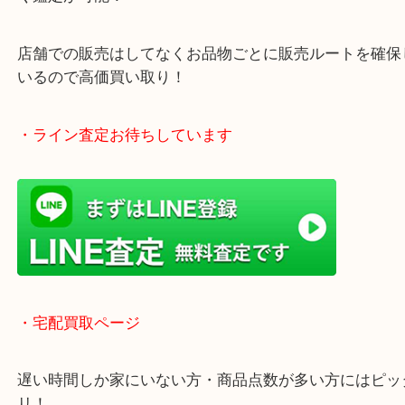
グもできます！
年中無休で営業中※年末年始を除く
全国1,500店舗以上で展開しているスケールメリッ
買い取り！
貴金属などのお品物の他にも絵画や骨董品・家電な
く鑑定が可能！
店舗での販売はしてなくお品物ごとに販売ルートを
いるので高価買い取り！
・ライン査定お待ちしています