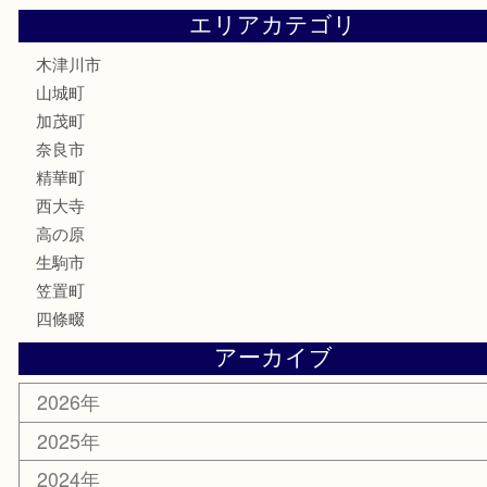
株主優待券
古銭
金貨
記念硬貨
記念メダル
化粧品
香水
喫煙具
文房具
鉄道模型
釣り道具
家電
電動工具
楽器
ホビー
携帯電話