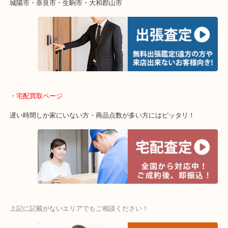
値段つくものがわからないから何を持っていけばわからない…
当店ではそういったお困りの方からのご依頼も大歓迎です。
・出張買取エリア
木津川市・精華町・京田辺市・井手町
和束町・笠置町・高の原・西大寺・南山城村
城陽市・奈良市・生駒市・大和郡山市
・宅配買取ページ
遅い時間しか家にいない方・商品点数が多い方にはピッタリ！