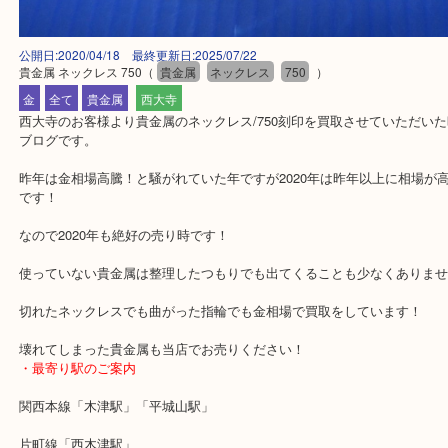
公開日:2020/04/18 最終更新日:2025/07/22
貴金属 ネックレス 750
（
貴金属
ネックレス
750
）
金
全て
貴金属
西大寺
西大寺のお客様より貴金属のネックレス/750刻印を買取させていた
ブログです。
昨年は金相場高騰！と騒がれていた年ですが2020年は昨年以上に相
です！
なので2020年も絶好の売り時です！
使っていない貴金属は整理したつもりでも出てくることも少なくあ
切れたネックレスでも曲がった指輪でも金相場で買取をしています