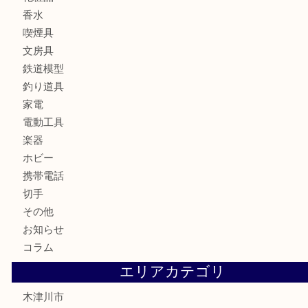
骨董品
金製品
銀製品
古美術品
食器
テレホンカード
金券
商品券
株主優待券
古銭
金貨
記念硬貨
記念メダル
化粧品
香水
喫煙具