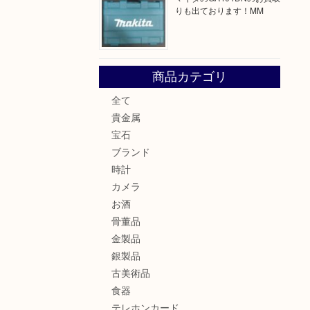
りも出ております！MM
商品カテゴリ
全て
貴金属
宝石
ブランド
時計
カメラ
お酒
骨董品
金製品
銀製品
古美術品
食器
テレホンカード