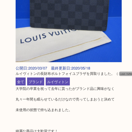
公開日:2020/03/07 最終更新日:2020/05/18
ルイヴィトンの長財布ポルトフォイユブラザを買取りました。
（
Louis Vui
全て
ブランド
ルイヴィトン
大学院の卒業を祝って去年に貰ったがブランド品に興味がなく
丸々一年間も眠らせているだけなので売ってしまおうと決めて
未使用の状態で持ち込まれました。
綺麗な商品は大歓迎です！