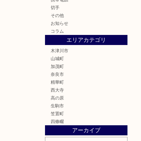
切手
その他
お知らせ
コラム
エリアカテゴリ
木津川市
山城町
加茂町
奈良市
精華町
西大寺
高の原
生駒市
笠置町
四條畷
アーカイブ