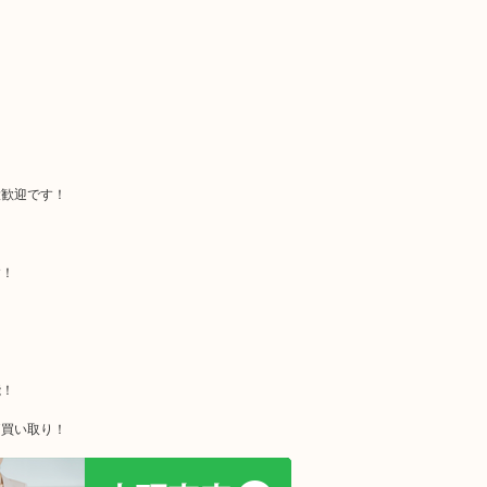
大歓迎です！
す！
能！
価買い取り！