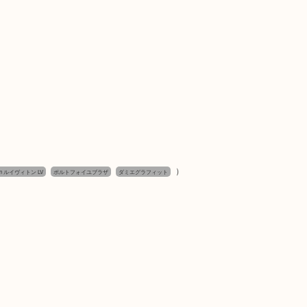
）
tton ルイヴィトン LV
ポルトフォイユブラザ
ダミエグラフィット