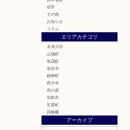
切手
その他
お知らせ
コラム
エリアカテゴリ
木津川市
山城町
加茂町
奈良市
精華町
西大寺
高の原
生駒市
笠置町
四條畷
アーカイブ