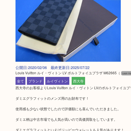
公開日:2020/02/06 最終更新日:2025/07/22
Louis Vuitton ルイ・ヴィトン LV ポルトフォイユブラザ M62665
（
Louis 
全て
ブランド
ルイヴィトン
西大寺
西大寺のお客様よりLouis Vuitton ルイ・ヴィトン LVのポルトフォイ
ダミエグラフィットのメンズ用のお財布です！
使用感も少ない状態でしたので評価額にも喜んでいただきました。
ダミエ柄は中古市場でも人気が高いので高価買取をしています。
ダミエグラフィットといえばジッピーウォレットも人気があります！