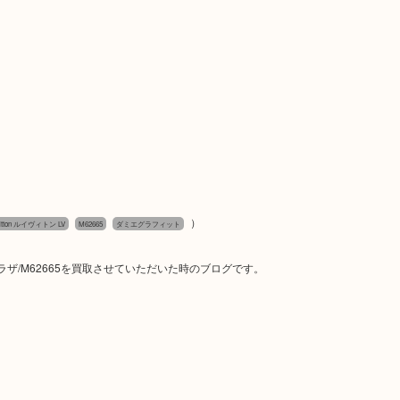
）
Vuitton ルイヴィトン LV
M62665
ダミエグラフィット
ユブラザ/M62665を買取させていただいた時のブログです。