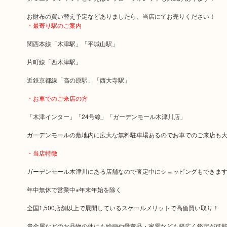
お財布の買い替え予定などありましたら、当店にてお売りください！
・最寄り駅のご案内
関西本線「木津駅」「平城山駅」
片町線「西木津駅」
近鉄京都線「高の原駅」「西大寺駅」
・お車でのご来店の方
「木津インター」「24号線」「ガーデンモール木津川店」
ガーデンモールの敷地内に広大な無料駐車場あるのでお車でのご来店も
・当店特徴
ガーデンモール木津川にある店舗なので査定中にショッピングもできま
年中無休で営業中※年末年始を除く
全国1,500店舗以上で展開しているスケールメリットで高価買い取り！
貴金属などのお品物の他にも絵画や骨董品・家電なども幅広く鑑定が可