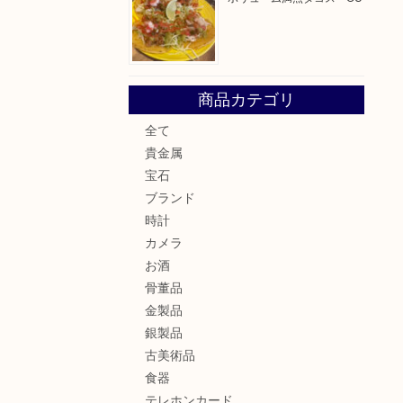
商品カテゴリ
全て
貴金属
宝石
ブランド
時計
カメラ
お酒
骨董品
金製品
銀製品
古美術品
食器
テレホンカード