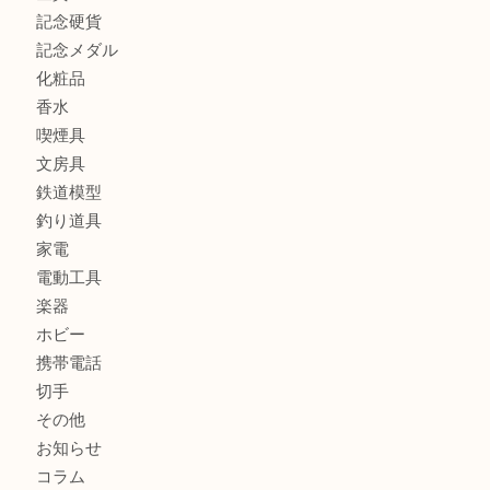
カメラ
お酒
骨董品
金製品
銀製品
古美術品
食器
テレホンカード
金券
商品券
株主優待券
古銭
金貨
記念硬貨
記念メダル
化粧品