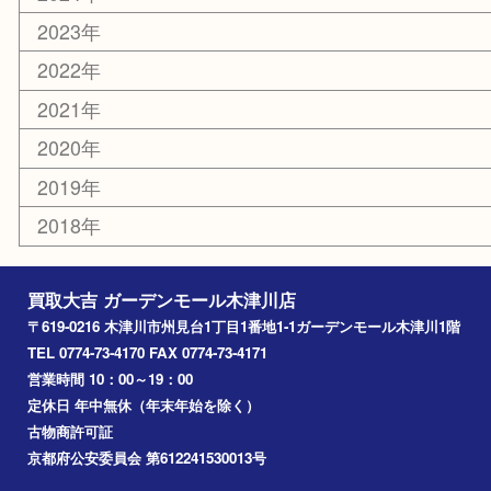
木津川市
山城町
加茂町
奈良市
精華町
西大寺
高の原
生駒市
笠置町
四條畷
アーカイブ
2026年
2025年
2024年