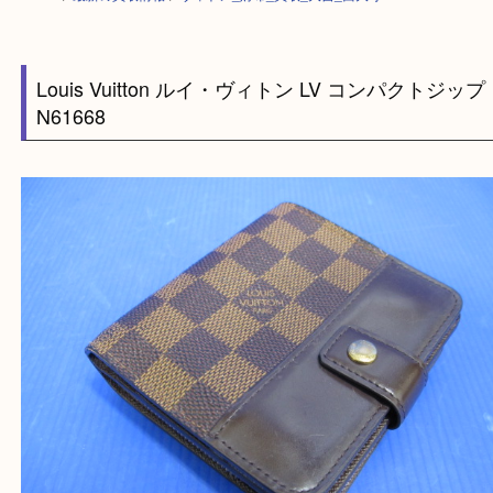
HOME
>
最新の買取情報
>
ヴィトン_財布_買取_大吉_西大寺
Louis Vuitton ルイ・ヴィトン LV コンパクトジ
N61668