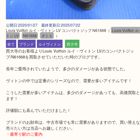
公開日:2020/01/27 最終更新日:2025/07/22
Louis Vuitton ルイ・ヴィトン LV コンパクトジップ N61668
（
Louis Vu
トン LV
N61668
ダミエ
）
全て
ブランド
ルイヴィトン
西大寺
西大寺のお客様よりLouis Vuitton ルイ・ヴィトン LVのコンパクト
プ/N61668を買取させていただいた時のブログです。
長年ご愛用されていたようで、多少のダメージがある状態でした。
ヴィトンの中では定番のシリーズなので、需要が多いアイテムです
こうした需要が多いアイテムは、多少のダメージがあっても、高価
ます！