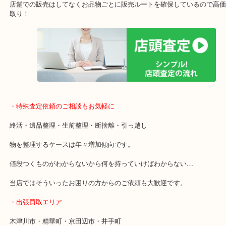
ガーデンモール木津川にある店舗なので査定中にショッピングもで
年中無休で営業中※年末年始を除く
全国1,500店舗以上で展開しているスケールメリットで高価買い取り
貴金属などのお品物の他にも絵画や骨董品・家電なども幅広く鑑定
店舗での販売はしてなくお品物ごとに販売ルートを確保しているの
取り！
・特殊査定依頼のご相談もお気軽に
終活・遺品整理・生前整理・断捨離・引っ越し