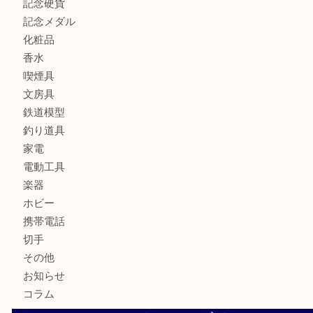
カメラ
お酒
骨董品
金製品
銀製品
古美術品
食器
テレホンカード
金券
商品券
株主優待券
古銭
金貨
記念硬貨
記念メダル
化粧品