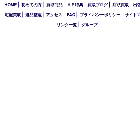
2023年
2022年
2021年
2020年
2019年
2018年
買取大吉 ガーデンモール木津川店
〒619-0216 木津川市州見台1丁目1番地1-1ガーデンモール木津川
TEL 0774-73-4170 FAX 0774-73-4171
営業時間 10：00～19：00
定休日 年中無休（年末年始を除く）
古物商許可証
京都府公安委員会 第612241530013号