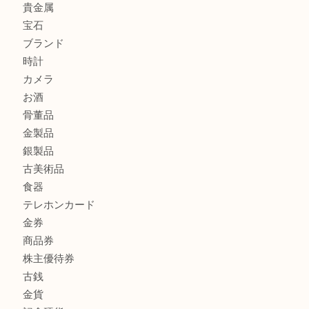
ボリューム満点タコス OU
マキタのGA404DNのお買取りも出ております！MM
商品カテゴリ
全て
貴金属
宝石
ブランド
時計