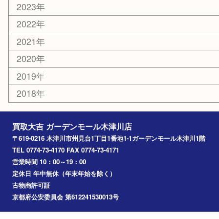
木津川市
山城町
加茂町
奈良市
精華町
西大寺
高の原
生駒市
笠置町
四條畷
アーカイブ
2026年
2025年
2024年