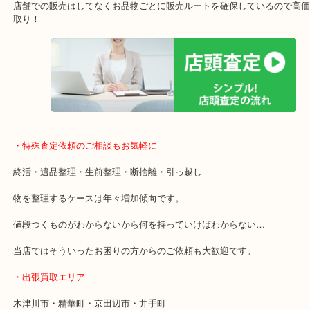
ガーデンモール木津川にある店舗なので査定中にショッピングもで
年中無休で営業中※年末年始を除く
全国1,500店舗以上で展開しているスケールメリットで高価買い取り
貴金属などのお品物の他にも絵画や骨董品・家電なども幅広く鑑定
店舗での販売はしてなくお品物ごとに販売ルートを確保しているの
取り！
・特殊査定依頼のご相談もお気軽に
終活・遺品整理・生前整理・断捨離・引っ越し