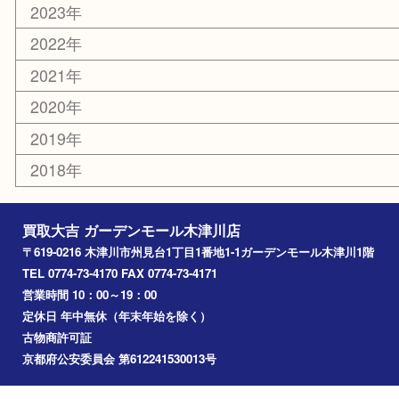
木津川市
山城町
加茂町
奈良市
精華町
西大寺
高の原
生駒市
笠置町
四條畷
アーカイブ
2026年
2025年
2024年