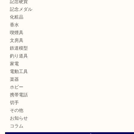
カメラ
お酒
骨董品
金製品
銀製品
古美術品
食器
テレホンカード
金券
商品券
株主優待券
古銭
金貨
記念硬貨
記念メダル
化粧品