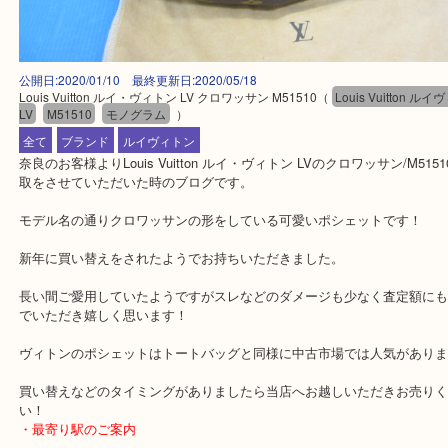
公開日:2020/01/10 最終更新日:2020/05/18
Louis Vuitton ルイ・ヴィトン LV クロワッサン M51510
（
Louis Vuitt
LV
M51510
モノグラム
）
全て
ブランド
ルイヴィトン
奈良のお客様よりLouis Vuitton ルイ・ヴィトン LVのクロワッサン/M
取をさせていただいた時のブログです。
モデル名の通りクロワッサンの形をしている可愛いポシェットです
新年に買い替えをされたようでお持ちいただきました。
長い間ご愛用していたようですがスレなどのダメージも少なく査定
でいただき嬉しく思います！