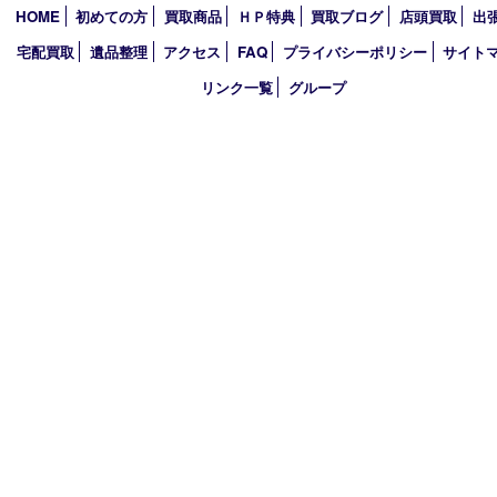
2023年
2022年
2021年
2020年
2019年
2018年
買取大吉 ガーデンモール木津川店
〒619-0216 木津川市州見台1丁目1番地1-1ガーデンモール木津川
TEL 0774-73-4170 FAX 0774-73-4171
営業時間 10：00～19：00
定休日 年中無休（年末年始を除く）
古物商許可証
京都府公安委員会 第612241530013号