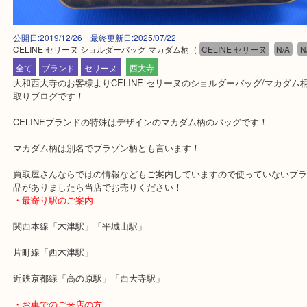
公開日:2019/12/26 最終更新日:2025/07/22
CELINE セリーヌ ショルダーバッグ マカダム柄
（
CELINE セリーヌ
N
全て
ブランド
セリーヌ
西大寺
大和西大寺のお客様よりCELINE セリーヌのショルダーバッグ/マ
取りブログです！
CELINEブランドの特殊はデザインのマカダム柄のバッグです！
マカダム柄は別名でブラゾン柄とも言います！
買取屋さんならではの情報などもご案内していますので使っていな
品がありましたら当店でお売りください！
・最寄り駅のご案内