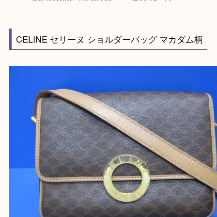
HOME
>
最新の買取情報
>
大和西大寺_CELINE_買取り_バッグ
CELINE セリーヌ ショルダーバッグ マカダム