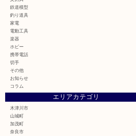
古美術品
食器
テレホンカード
金券
商品券
株主優待券
古銭
金貨
記念硬貨
記念メダル
化粧品
香水
喫煙具
文房具
鉄道模型
釣り道具