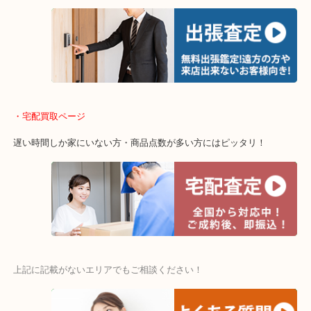
当店ではそういったお困りの方からのご依頼も大歓迎です。
・出張買取エリア
木津川市・精華町・京田辺市・井手町
和束町・笠置町・高の原・西大寺・南山城村
城陽市・奈良市・生駒市・大和郡山市
・宅配買取ページ
遅い時間しか家にいない方・商品点数が多い方にはピッタリ！