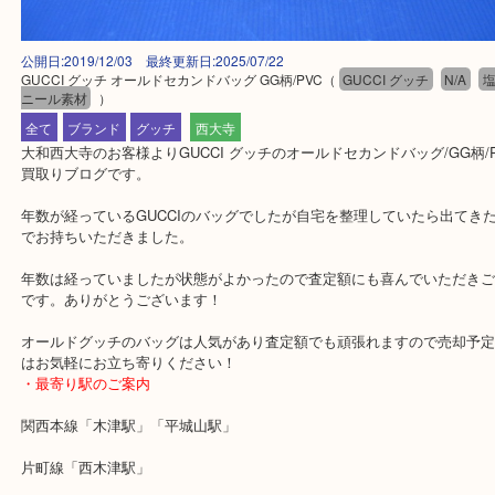
公開日:2019/12/03 最終更新日:2025/07/22
GUCCI グッチ オールドセカンドバッグ GG柄/PVC
（
GUCCI グッチ
N/
ニール素材
）
全て
ブランド
グッチ
西大寺
大和西大寺のお客様よりGUCCI グッチのオールドセカンドバッグ/GG
買取りブログです。
年数が経っているGUCCIのバッグでしたが自宅を整理していたら出
でお持ちいただきました。
年数は経っていましたが状態がよかったので査定額にも喜んでいた
です。ありがとうございます！
オールドグッチのバッグは人気があり査定額でも頑張れますので売