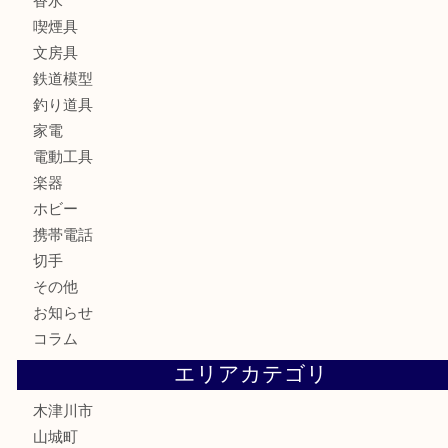
金製品
銀製品
古美術品
食器
テレホンカード
金券
商品券
株主優待券
古銭
金貨
記念硬貨
記念メダル
化粧品
香水
喫煙具
文房具