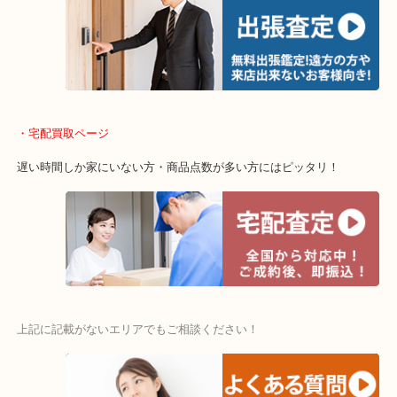
当店ではそういったお困りの方からのご依頼も大歓迎です。
・出張買取エリア
木津川市・精華町・京田辺市・井手町
和束町・笠置町・高の原・西大寺・南山城村
城陽市・奈良市・生駒市・大和郡山市
・宅配買取ページ
遅い時間しか家にいない方・商品点数が多い方にはピッタリ！