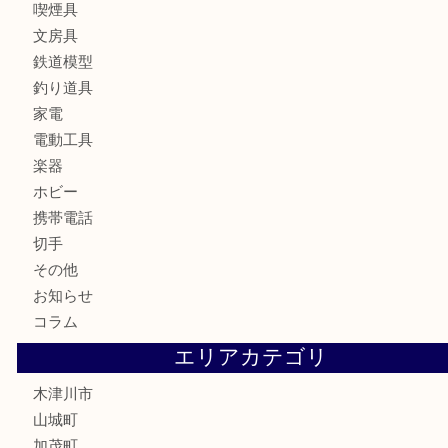
銀製品
古美術品
食器
テレホンカード
金券
商品券
株主優待券
古銭
金貨
記念硬貨
記念メダル
化粧品
香水
喫煙具
文房具
鉄道模型