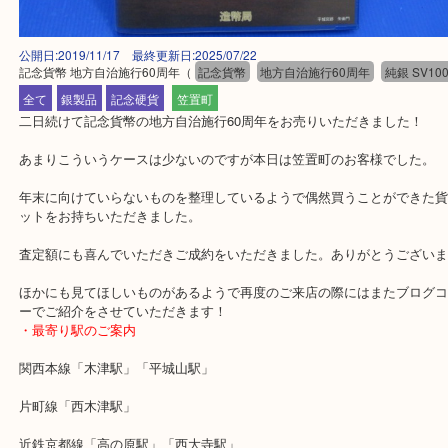
公開日:2019/11/17 最終更新日:2025/07/22
記念貨幣 地方自治施行60周年
（
記念貨幣
地方自治施行60周年
純銀 S
全て
銀製品
記念硬貨
笠置町
二日続けて記念貨幣の地方自治施行60周年をお売りいただきました
あまりこういうケースは少ないのですが本日は笠置町のお客様でし
年末に向けていらないものを整理しているようで偶然買うことがで
ットをお持ちいただきました。
査定額にも喜んでいただきご成約をいただきました。ありがとうご
ほかにも見てほしいものがあるようで再度のご来店の際にはまたブ
ーでご紹介をさせていただきます！