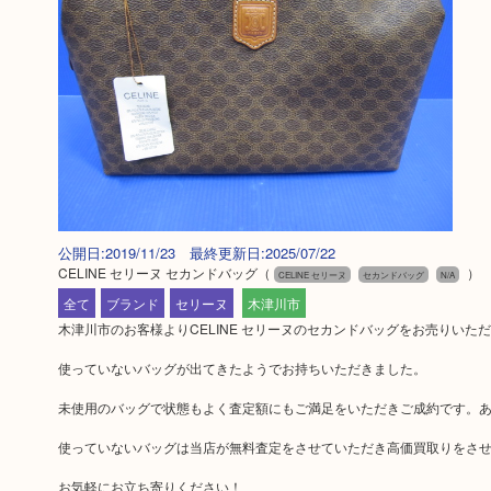
公開日:2019/11/23 最終更新日:2025/07/22
CELINE セリーヌ セカンドバッグ
（
）
CELINE セリーヌ
セカンドバッグ
N/A
全て
ブランド
セリーヌ
木津川市
木津川市のお客様よりCELINE セリーヌのセカンドバッグをお売りいた
使っていないバッグが出てきたようでお持ちいただきました。
未使用のバッグで状態もよく査定額にもご満足をいただきご成約です。
使っていないバッグは当店が無料査定をさせていただき高価買取りをさ
お気軽にお立ち寄りください！