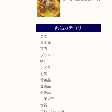
商品カテゴリ
全て
貴金属
宝石
ブランド
時計
カメラ
お酒
骨董品
金製品
銀製品
古美術品
食器
テレホンカード