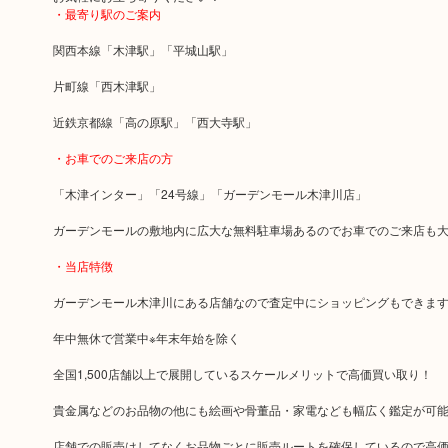
・最寄り駅のご案内
関西本線「木津駅」「平城山駅」
片町線「西木津駅」
近鉄京都線「高の原駅」「西大寺駅」
・お車でのご来店の方
「木津インター」「24号線」「ガーデンモール木津川店」
ガーデンモールの敷地内に広大な無料駐車場あるのでお車でのご来店も
・当店特徴
ガーデンモール木津川にある店舗なので査定中にショッピングもできま
年中無休で営業中※年末年始を除く
全国1,500店舗以上で展開しているスケールメリットで高価買い取り！
貴金属などのお品物の他にも絵画や骨董品・家電なども幅広く鑑定が可
店舗での販売はしてなくお品物ごとに販売ルートを確保しているので高