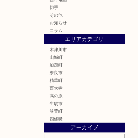
切手
その他
お知らせ
コラム
エリアカテゴリ
木津川市
山城町
加茂町
奈良市
精華町
西大寺
高の原
生駒市
笠置町
四條畷
アーカイブ