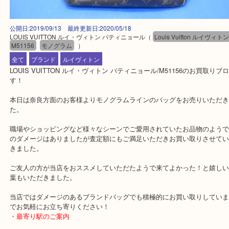
公開日:2019/09/13 最終更新日:2020/05/18
LOUIS VUITTON ルイ・ヴィトン バティニョール
（
Louis Vuitton ルイ
M51156
モノグラム
）
全て
ブランド
ルイヴィトン
LOUIS VUITTON ルイ・ヴィトン バティニョール/M51156のお買
す！
本日は奈良方面のお客様よりモノグラムラインのバッグをお売りい
た。
職場やショッピングなど様々なシーンでご愛用されていたお品物の
のダメージはありましたが査定額にもご満足いただきお買い取りさ
きました。