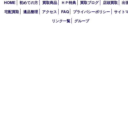
2022年
2021年
2020年
2019年
2018年
買取大吉 ガーデンモール木津川店
〒619-0216 木津川市州見台1丁目1番地1-1ガーデンモール木津川
TEL 0774-73-4170 FAX 0774-73-4171
営業時間 10：00～19：00
定休日 年中無休（年末年始を除く）
古物商許可証
京都府公安委員会 第612241530013号