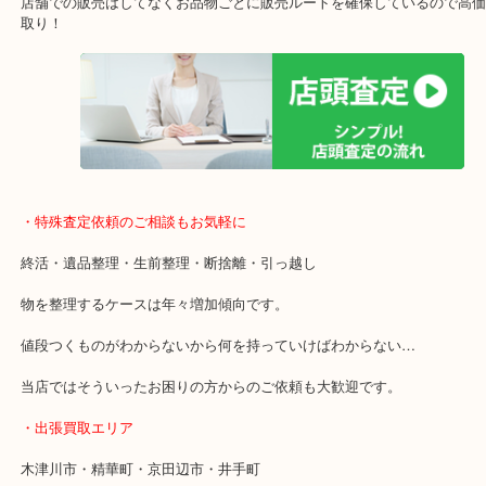
ガーデンモール木津川にある店舗なので査定中にショッピングもで
年中無休で営業中※年末年始を除く
全国1,500店舗以上で展開しているスケールメリットで高価買い取り
貴金属などのお品物の他にも絵画や骨董品・家電なども幅広く鑑定
店舗での販売はしてなくお品物ごとに販売ルートを確保しているの
取り！
・特殊査定依頼のご相談もお気軽に
終活・遺品整理・生前整理・断捨離・引っ越し