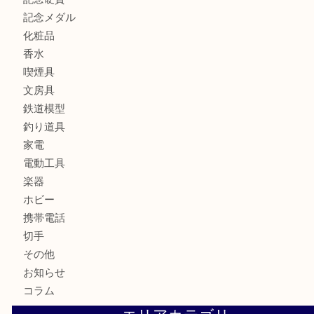
カメラ
お酒
骨董品
金製品
銀製品
古美術品
食器
テレホンカード
金券
商品券
株主優待券
古銭
金貨
記念硬貨
記念メダル
化粧品