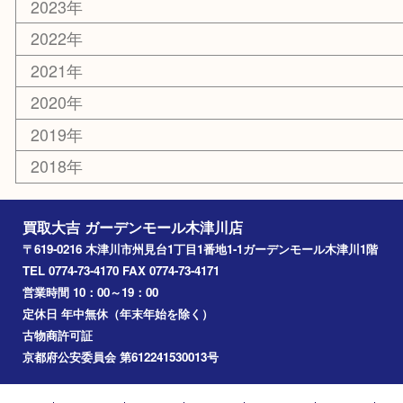
山城町
加茂町
奈良市
精華町
西大寺
高の原
生駒市
笠置町
四條畷
アーカイブ
2026年
2025年
2024年
2023年