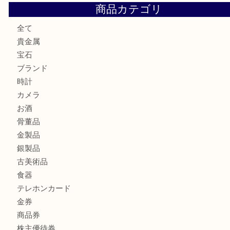
もう使わないもの、一度お見せいただけませんか？ MM
ボリューム満点タコス OU
マキタのGA404DNのお買取りも出ております！MM
商品カテゴリ
全て
貴金属