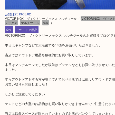
公開日:2019/08/02
VICTORINOX ヴィクトリーノックス マルチツール
（
VICTORINOX
ノックス
マルチツール
N/A
）
全て
アウトドア用品
VICTORINOX ヴィクトリーノックス マルチツールのお買取りブ
本日はキャンプなどで大活躍する14徳をお売りいただきました。
当店ではアウトドア用品も積極的にお買い取りしています。
本日はマルチルーツでしたが以前はピッケルなどもお買い取りさせ
ました。
年々アウトドアをする方が増えてきており当店では以前よりアウト