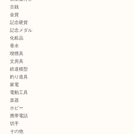
宝石
ブランド
時計
カメラ
お酒
骨董品
金製品
銀製品
古美術品
食器
テレホンカード
金券
商品券
株主優待券
古銭
金貨