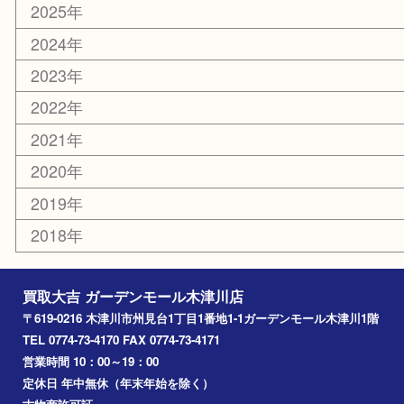
コラム
エリアカテゴリ
木津川市
山城町
加茂町
奈良市
精華町
西大寺
高の原
生駒市
笠置町
四條畷
アーカイブ
2026年