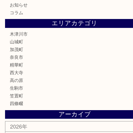
記念硬貨
記念メダル
化粧品
香水
喫煙具
文房具
鉄道模型
釣り道具
家電
電動工具
楽器
ホビー
携帯電話
切手
その他
お知らせ