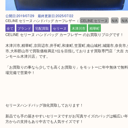
公開日:2019/07/29 最終更新日:2025/07/22
CELINE セリーヌ ハンドバッグ カーフレザー
（
CELINE セリーヌ
N/A
全て
ブランド
宅配買取
セリーヌ
木津川市
精華町
CELINE セリーヌ ハンドバッグ カーフレザー のお買取りブログで
木津川市,精華町,京田辺市,井手町,和束町,笠置町,南山城村,城陽市,奈
市,大和郡山市で買取価格満足1位を目指しております買取専門店「大
ンモール木津川店」です。
「お買取りの事なら少しでも高くお買取り」をモットーに年中無休
場完備で営業中！