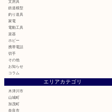
銀製品
古美術品
食器
テレホンカード
金券
商品券
株主優待券
古銭
金貨
記念硬貨
記念メダル
化粧品
香水
喫煙具
文房具
鉄道模型