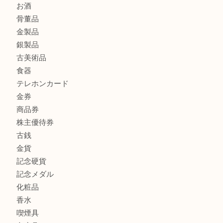
マキタのGA404DNのお買取りも出ております！MM
商品カテゴリ
全て
貴金属
宝石
ブランド
時計
カメラ
お酒
骨董品
金製品