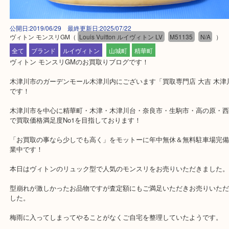
公開日:2019/06/29 最終更新日:2025/07/22
ヴィトン モンスリGM
（
Louis Vuitton ルイヴィトン LV
M51135
N/A
全て
ブランド
ルイヴィトン
山城町
精華町
ヴィトン モンスリGMのお買取りブログです！
木津川市のガーデンモール木津川内にございます「買取専門店 大吉
です！
木津川市を中心に精華町・木津・木津川台・奈良市・生駒市・高の
で買取価格満足度No1を目指しております！
「お買取の事なら少しでも高く」をモットーに年中無休＆無料駐車
業中です！