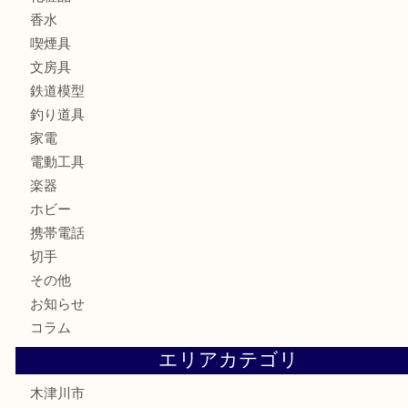
骨董品
金製品
銀製品
古美術品
食器
テレホンカード
金券
商品券
株主優待券
古銭
金貨
記念硬貨
記念メダル
化粧品
香水
喫煙具