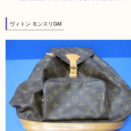
HOME
>
最新の買取情報
>
ヴィトン買取 リュック型｜木津川 山城町 精華
ヴィトン モンスリGM