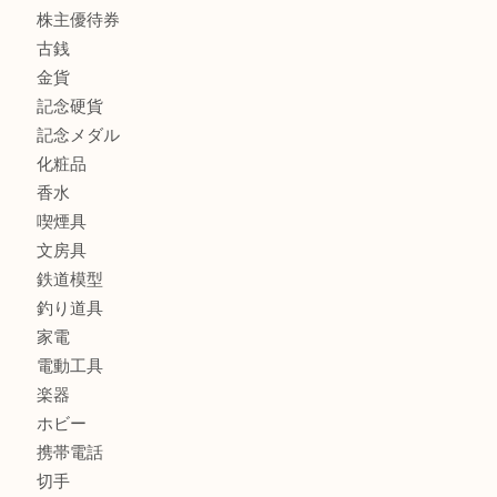
宝石
ブランド
時計
カメラ
お酒
骨董品
金製品
銀製品
古美術品
食器
テレホンカード
金券
商品券
株主優待券
古銭
金貨