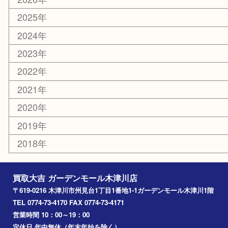
コラム
エリアカテゴリ
木津川市
山城町
加茂町
奈良市
精華町
西大寺
高の原
生駒市
笠置町
四條畷
アーカイブ
2026年