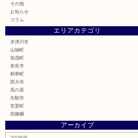
記念硬貨
記念メダル
化粧品
香水
喫煙具
文房具
鉄道模型
釣り道具
家電
電動工具
楽器
ホビー
携帯電話
切手
その他
お知らせ