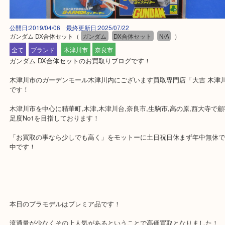
公開日:2019/04/06 最終更新日:2025/07/22
ガンダム DX合体セット
（
ガンダム
DX合体セット
N/A
）
全て
ブランド
木津川市
奈良市
ガンダム DX合体セットのお買取りブログです！
木津川市のガーデンモール木津川内にございます買取専門店「大吉 
です！
木津川市を中心に精華町,木津,木津川台,奈良市,生駒市,高の原,西大
足度No1を目指しております！
「お買取の事なら少しでも高く」をモットーに土日祝日休まず年中
中です！