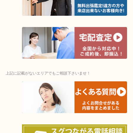
★出張買取エリア★
木津川市・精華町・京田辺市・井手町
和束町・笠置町・高の原・西大寺・南山城村
城陽市・奈良市・生駒市・大和郡山市