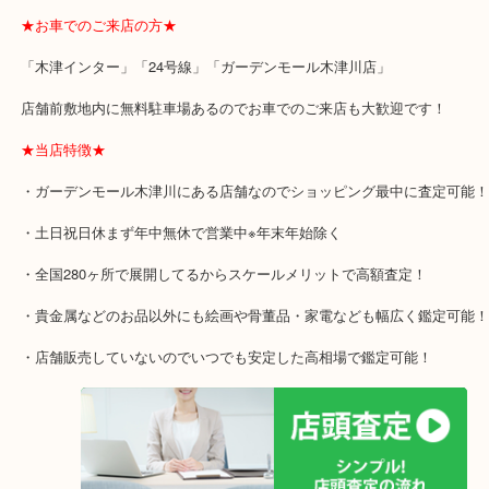
価買取になりますよ！？
★最寄り駅のご案内★
関西本線「木津駅」「平城山駅」
片町線「西木津駅」
近鉄京都線「高の原駅」「西大寺駅」
★お車でのご来店の方★
「木津インター」「24号線」「ガーデンモール木津川店」
店舗前敷地内に無料駐車場あるのでお車でのご来店も大歓迎です！
★当店特徴★
・ガーデンモール木津川にある店舗なのでショッピング最中に査定
・土日祝日休まず年中無休で営業中※年末年始除く
・全国280ヶ所で展開してるからスケールメリットで高額査定！