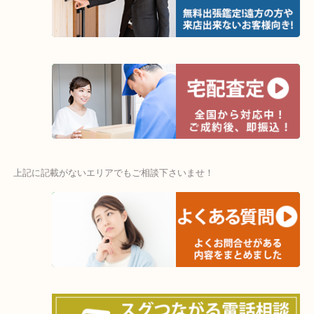
★出張買取エリア★
木津川市・精華町・京田辺市・井手町
和束町・笠置町・高の原・西大寺・南山城村
城陽市・奈良市・生駒市・大和郡山市