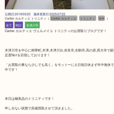
公開日:2019/03/23 最終更新日:2025/07/22
Cartier カルティエ トリニティ
（
Cartier カルティエ
トリニティ
N/A
全て
時計
木津川市
Cartier カルティエ ヴェルメイユ トリニティのお買取りブログです
木津川市を中心に精華町,木津,木津川台,奈良市,生駒市,高の原,西大
足度No1を目指しております！
「お買取の事なら少しでも高く」をモットーに土日祝日休まず年中
中です！