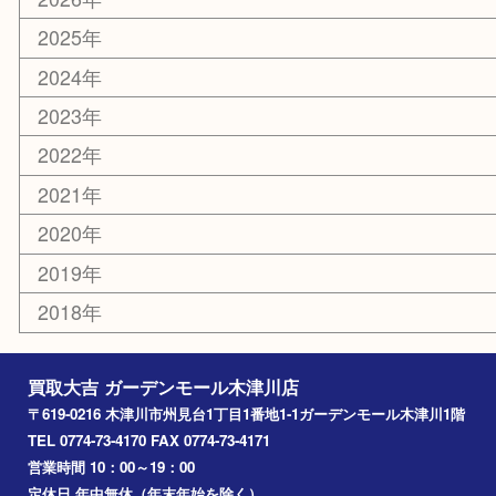
コラム
エリアカテゴリ
木津川市
山城町
加茂町
奈良市
精華町
西大寺
高の原
生駒市
笠置町
四條畷
アーカイブ
2026年