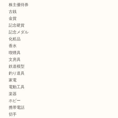
宝石
ブランド
時計
カメラ
お酒
骨董品
金製品
銀製品
古美術品
食器
テレホンカード
金券
商品券
株主優待券
古銭
金貨