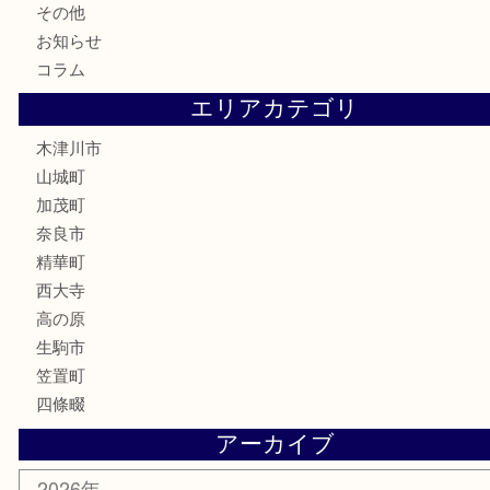
記念硬貨
記念メダル
化粧品
香水
喫煙具
文房具
鉄道模型
釣り道具
家電
電動工具
楽器
ホビー
携帯電話
切手
その他
お知らせ