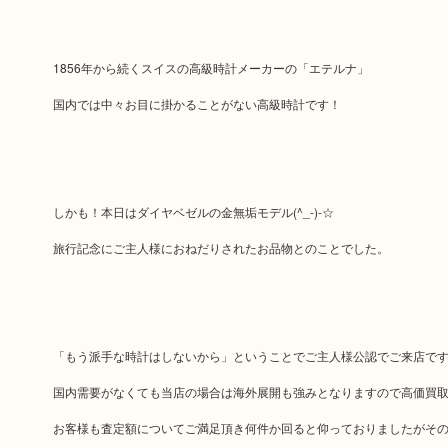
1856年から続くスイスの高級時計メーカーの「エテルナ」
国内では中々お目に掛かることがない高級時計です！
しかも！本日はダイヤベゼルの金無垢モデル(^_-)-☆
旅行記念にご主人様におねだりされたお品物とのことでした。
「もう派手な時計はしないから」ということでご主人様公認でご来店で
国内需要がなくても当店の場合は海外展開も強みとなりますので高価買
お客様も査定額についてご満足頂き何件か回ると仰っておりましたがそ