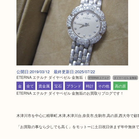
公開日:2019/03/12 最終更新日:2025/07/22
ETERNA エテルナ ダイヤベゼル 金無垢
（
ETERNA エテルナ
ダイヤベゼル 金無垢
金
全て
貴金属
宝石
ブランド
時計
その他
高の原
ETERNA エテルナ ダイヤベゼル 金無垢のお買取りブログです！
木津川市を中心に精華町,木津,木津川台,奈良市,生駒市,高の原,西大寺で
「お買取の事なら少しでも高く」をモットーに土日祝日休まず年中無休