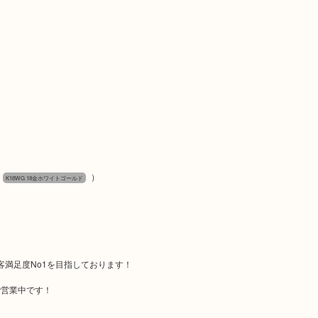
）
K18WG 18金ホワイトゴールド
顧客満足度No1を目指しております！
で営業中です！