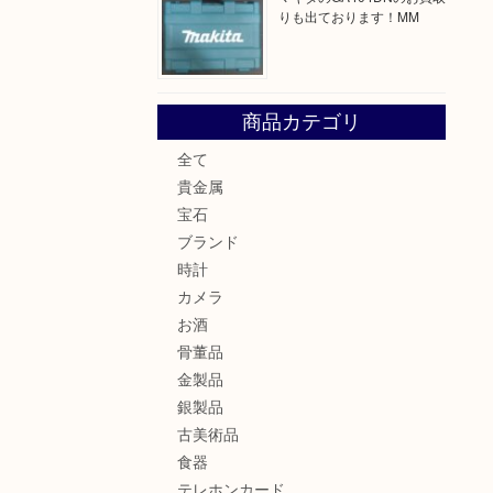
りも出ております！MM
商品カテゴリ
全て
貴金属
宝石
ブランド
時計
カメラ
お酒
骨董品
金製品
銀製品
古美術品
食器
テレホンカード