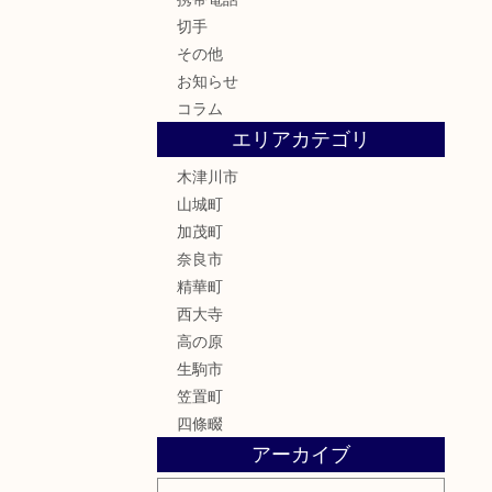
切手
その他
お知らせ
コラム
エリアカテゴリ
木津川市
山城町
加茂町
奈良市
精華町
西大寺
高の原
生駒市
笠置町
四條畷
アーカイブ