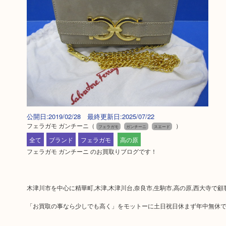
公開日:2019/02/28 最終更新日:2025/07/22
フェラガモ ガンチーニ
（
）
フェラガモ
ガンチーニ
スエード
全て
ブランド
フェラガモ
高の原
フェラガモ ガンチーニ のお買取りブログです！
木津川市を中心に精華町,木津,木津川台,奈良市,生駒市,高の原,西大寺で
「お買取の事なら少しでも高く」をモットーに土日祝日休まず年中無休