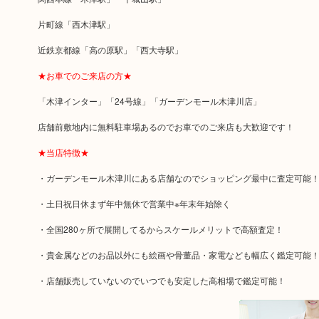
片町線「西木津駅」
近鉄京都線「高の原駅」「西大寺駅」
★お車でのご来店の方★
「木津インター」「24号線」「ガーデンモール木津川店」
店舗前敷地内に無料駐車場あるのでお車でのご来店も大歓迎です！
★当店特徴★
・ガーデンモール木津川にある店舗なのでショッピング最中に査定可能
・土日祝日休まず年中無休で営業中※年末年始除く
・全国280ヶ所で展開してるからスケールメリットで高額査定！
・貴金属などのお品以外にも絵画や骨董品・家電なども幅広く鑑定可能
・店舗販売していないのでいつでも安定した高相場で鑑定可能！