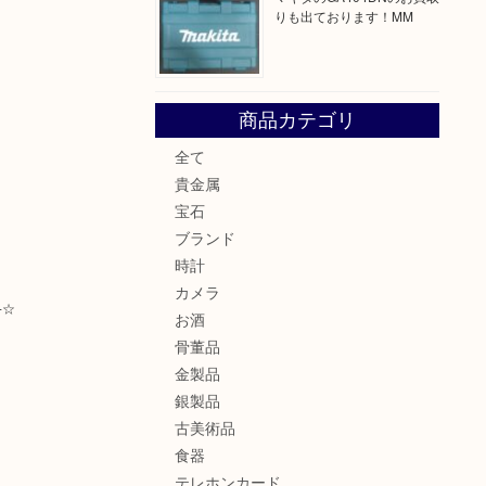
りも出ております！MM
商品カテゴリ
全て
貴金属
宝石
ブランド
時計
カメラ
-☆
お酒
骨董品
金製品
銀製品
古美術品
食器
テレホンカード