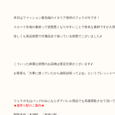
本日はファッション最先端のイタリア発祥のフェラガモです！
スエード生地の素材って状態悪くなりやすいことで有名な素材ですが人
珍しくも美品状態で付属品全て揃っている状態でございました♪
こういった綺麗な状態のお品物は査定次第がございます♪
お客様も「大事に使っていたから値段頑張ってよね」というプレッシャーを
フェラガモはバッグのみにならずアパレル用品でも高価買取させて頂い
★最寄り駅のご案内★
関西本線「木津駅」「平城山駅」