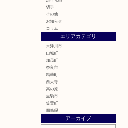
切手
その他
お知らせ
コラム
エリアカテゴリ
木津川市
山城町
加茂町
奈良市
精華町
西大寺
高の原
生駒市
笠置町
四條畷
アーカイブ