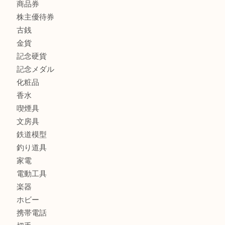
全て
貴金属
宝石
ブランド
時計
カメラ
お酒
骨董品
金製品
銀製品
古美術品
食器
テレホンカード
金券
商品券
株主優待券