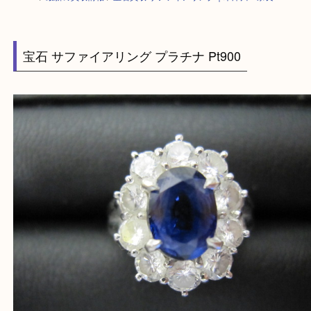
HOME
>
最新の買取情報
>
宝石買取 サファイアリング｜木津川・奈良
宝石 サファイアリング プラチナ Pt900