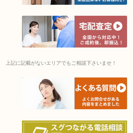
☆出張買取エリア☆
木津川市,精華町,京田辺市,井手町,和束町,笠置町,南
陽市,奈良市,生駒市,大和郡山市