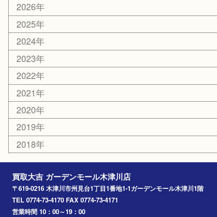
その他
お知らせ
コラム
エリアカテゴリ
木津川市
山城町
加茂町
奈良市
精華町
西大寺
高の原
生駒市
笠置町
四條畷
アーカイブ