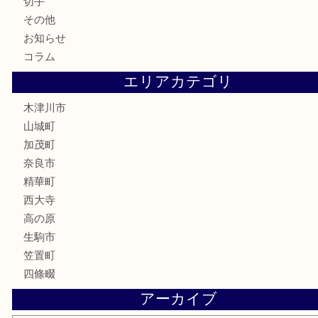
古銭
金貨
記念硬貨
記念メダル
化粧品
香水
喫煙具
文房具
鉄道模型
釣り道具
家電
電動工具
楽器
ホビー
携帯電話
切手