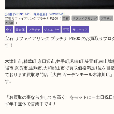
公開日:2019/01/26 最終更新日:2020/05/18
宝石 サファイアリング プラチナ Pt900
（
宝石
サファイアリング
プ
Pt900
）
全て
貴金属
プラチナ
ジュエリー
宝石
サファイア
宝石 サファイアリング プラチナ Pt900 のお買取り
す！
木津川市,精華町,京田辺市,井手町,和束町,笠置町,南
陽市,奈良市,生駒市,大和郡山市で買取価格満足1位
ております買取専門店「大吉 ガーデンモール木津川
す。