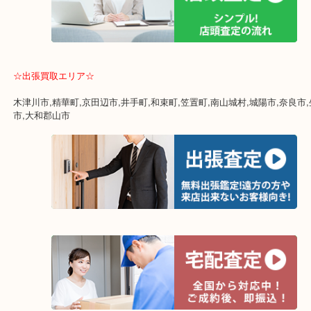
・全国280ヶ所で展開してるからスケールメリットで高額査定！
・貴金属などのお品以外にも絵画や骨董品・家電なども幅広く鑑定
・店舗販売していないのでいつでも安定した高相場で鑑定可能！
☆出張買取エリア☆
木津川市,精華町,京田辺市,井手町,和束町,笠置町,南山城村,城陽市,奈
市,大和郡山市