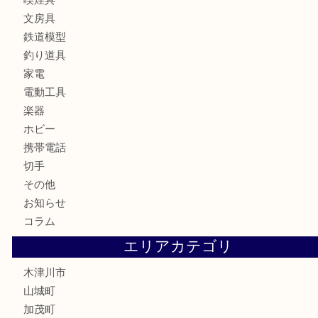
食器
テレホンカード
金券
商品券
株主優待券
古銭
金貨
記念硬貨
記念メダル
化粧品
香水
喫煙具
文房具
鉄道模型
釣り道具
家電