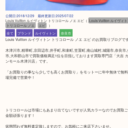
公開日:2018/12/29 最終更新日:2025/07/22
Louis Vuitton ルイヴィトン トリコロール ノエ エピ
（
Louis Vuitton 
トリコロール ノエ
エピ
）
全て
ブランド
ルイヴィトン
奈良市
Louis Vuitton ルイヴィトン トリコロール ノエ エピ のお買取りブ
木津川市,精華町,京田辺市,井手町,和束町,笠置町,南山城村,城陽市,奈
市,大和郡山市で買取価格満足1位を目指しております買取専門店「大
ンモール木津川店」です。
「お買取りの事なら少しでも高くお買取り」をモットーに年中無休
場完備で営業中！