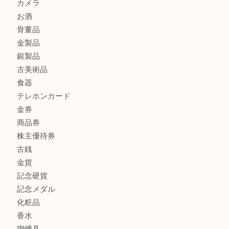
マキタのGA404DNのお買取りも出ております！MM
商品カテゴリ
全て
貴金属
宝石
ブランド
時計
カメラ
お酒
骨董品
金製品
銀製品
古美術品