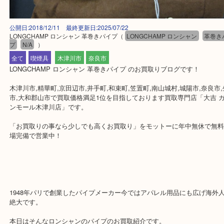
公開日:2018/12/11 最終更新日:2025/07/22
LONGCHAMP ロンシャン 革巻きパイプ
（
LONGCHAMP ロンシャン
プ
N/A
）
全て
喫煙具
木津川市
奈良市
LONGCHAMP ロンシャン 革巻きパイプ のお買取りブログです！
木津川市,精華町,京田辺市,井手町,和束町,笠置町,南山城村,城陽市,奈
市,大和郡山市で買取価格満足1位を目指しております買取専門店「大
ンモール木津川店」です。
「お買取りの事なら少しでも高くお買取り」をモットーに年中無休
場完備で営業中！