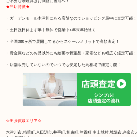
ケットでは人気です。
また日本製のお品はお品によりプレミアついているお品も多数存在
ご不要な喫煙具はお気軽に当店へ！
★当店特徴★
・ガーデンモール木津川にある店舗なのでショッピング最中に査定
・土日祝日休まず年中無休で営業中※年末年始除く
・全国280ヶ所で展開してるからスケールメリットで高額査定！
・貴金属などのお品以外にも絵画や骨董品・家電なども幅広く鑑定
・店舗販売していないのでいつでも安定した高相場で鑑定可能！