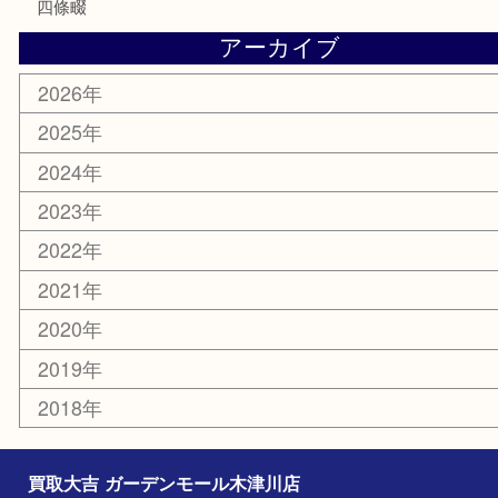
その他
お知らせ
コラム
エリアカテゴリ
木津川市
山城町
加茂町
奈良市
精華町
西大寺
高の原
生駒市
笠置町
四條畷