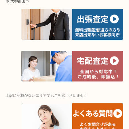
☆出張買取エリア☆
木津川市,精華町,京田辺市,井手町,和束町,笠置町,南山城村,城陽市,奈
市,大和郡山市