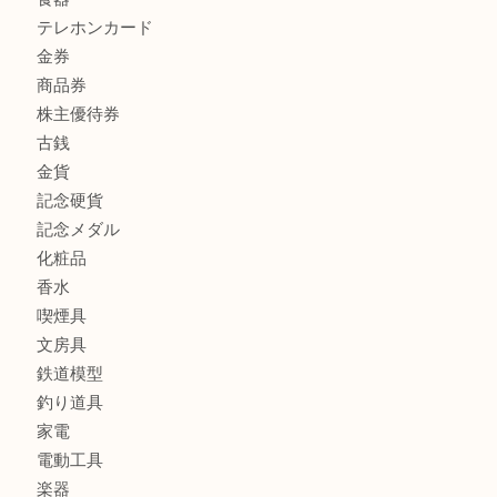
全て
貴金属
宝石
ブランド
時計
カメラ
お酒
骨董品
金製品
銀製品
古美術品
食器
テレホンカード
金券
商品券
株主優待券