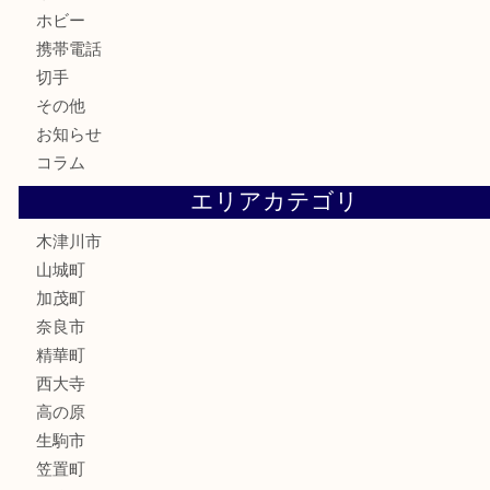
古銭
金貨
記念硬貨
記念メダル
化粧品
香水
喫煙具
文房具
鉄道模型
釣り道具
家電
電動工具
楽器
ホビー
携帯電話
切手