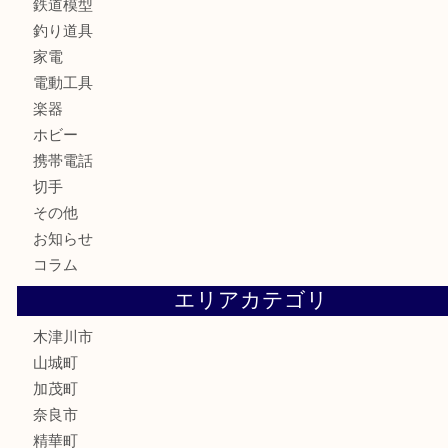
食器
テレホンカード
金券
商品券
株主優待券
古銭
金貨
記念硬貨
記念メダル
化粧品
香水
喫煙具
文房具
鉄道模型
釣り道具
家電