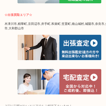
・貴金属などのお品以外にも絵画や骨董品・家電なども幅広く鑑定
・店舗販売していないのでいつでも安定した高相場で鑑定可能！
☆出張買取エリア☆
木津川市,精華町,京田辺市,井手町,和束町,笠置町,南山城村,城陽市,奈
市,大和郡山市