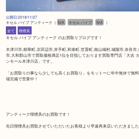
公開日:2018/11/27
キセル パイプ アンティーク
（
N/A
キセル パイプ
N/A
）
全て
喫煙具
キセル パイプ アンティーク のお買取りブログです！
木津川市,精華町,京田辺市,井手町,和束町,笠置町,南山城村,城陽市,奈
市,大和郡山市で買取価格満足1位を目指しております買取専門店「大
ンモール木津川店」です。
「お買取りの事なら少しでも高くお買取り」をモットーに年中無休
場完備で営業中！