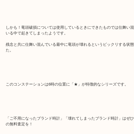
残念でしたが竜頭破損された状態でのお買取りで減額となってしま
しかし他の買取屋さんと比較すると当店査定結果にご満足いただき
りさせていただした。
しかも！竜頭破損については使用しているときにできたものでは仕
いる中で起きてしまったようです。
残念と共に仕舞い混んでいる最中に竜頭が壊れるというビックリす
た。
このコンステーションは6時の位置に「★」が特徴的なシリーズです