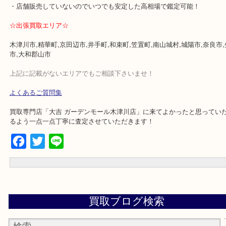
★当店特徴★
・ガーデンモール木津川にある店舗なのでショッピング最中に査定
・土日祝日休まず年中無休で営業中※年末年始除く
・全国280ヶ所で展開してるからスケールメリットで高額査定！
・貴金属などのお品以外にも絵画や骨董品・家電なども幅広く鑑定
・店舗販売していないのでいつでも安定した高相場で鑑定可能！
☆出張買取エリア☆
木津川市,精華町,京田辺市,井手町,和束町,笠置町,南山城村,城陽市,奈
市,大和郡山市
上記に記載がないエリアでもご相談下さいませ！
よくあるご質問集