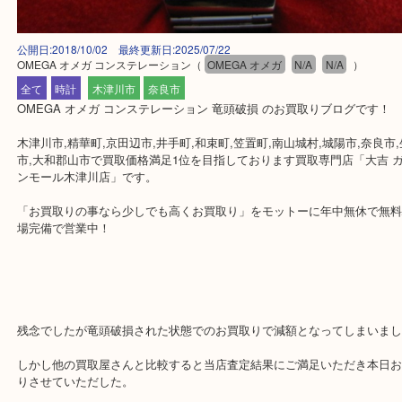
公開日:2018/10/02 最終更新日:2025/07/22
OMEGA オメガ コンステレーション
（
OMEGA オメガ
N/A
N/A
）
全て
時計
木津川市
奈良市
OMEGA オメガ コンステレーション 竜頭破損 のお買取りブログで
木津川市,精華町,京田辺市,井手町,和束町,笠置町,南山城村,城陽市,奈
市,大和郡山市で買取価格満足1位を目指しております買取専門店「大
ンモール木津川店」です。
「お買取りの事なら少しでも高くお買取り」をモットーに年中無休
場完備で営業中！