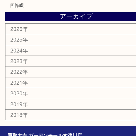
切手
その他
お知らせ
コラム
エリアカテゴリ
木津川市
山城町
加茂町
奈良市
精華町
西大寺
高の原
生駒市
笠置町
四條畷