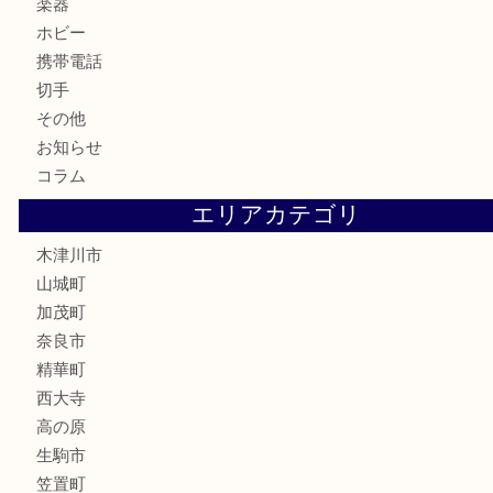
株主優待券
古銭
金貨
記念硬貨
記念メダル
化粧品
香水
喫煙具
文房具
鉄道模型
釣り道具
家電
電動工具
楽器
ホビー
携帯電話