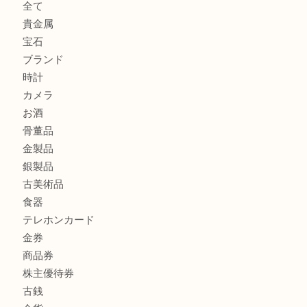
ボリューム満点タコス OU
マキタのGA404DNのお買取りも出ております！MM
商品カテゴリ
全て
貴金属
宝石
ブランド