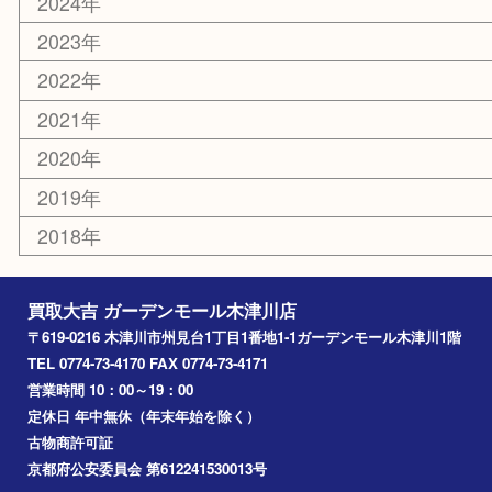
木津川市
山城町
加茂町
奈良市
精華町
西大寺
高の原
生駒市
笠置町
四條畷
アーカイブ
2026年
2025年
2024年