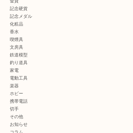
時計
カメラ
お酒
骨董品
金製品
銀製品
古美術品
食器
テレホンカード
金券
商品券
株主優待券
古銭
金貨
記念硬貨
記念メダル