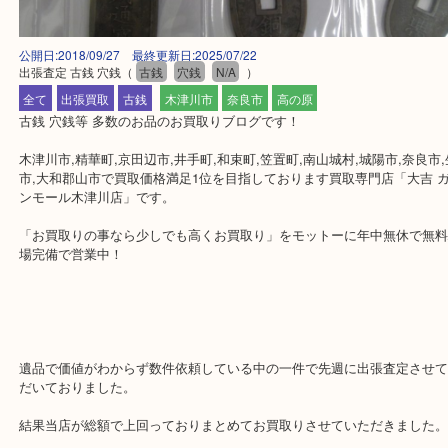
公開日:2018/09/27 最終更新日:2025/07/22
出張査定 古銭 穴銭
（
古銭
穴銭
N/A
）
全て
出張買取
古銭
木津川市
奈良市
高の原
古銭 穴銭等 多数のお品のお買取りブログです！
木津川市,精華町,京田辺市,井手町,和束町,笠置町,南山城村,城陽市,奈
市,大和郡山市で買取価格満足1位を目指しております買取専門店「大
ンモール木津川店」です。
「お買取りの事なら少しでも高くお買取り」をモットーに年中無休
場完備で営業中！