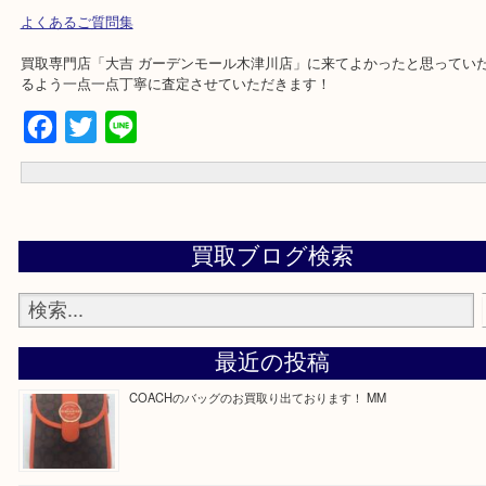
・全国280ヶ所で展開してるからスケールメリットで高額査定！
・貴金属などのお品以外にも絵画や骨董品・家電なども幅広く鑑定
・店舗販売していないのでいつでも安定した高相場で鑑定可能！
☆出張買取エリア☆
木津川市,精華町,京田辺市,井手町,和束町,笠置町,南山城村,城陽市,奈
市,大和郡山市
上記に記載がないエリアでもご相談下さいませ！
よくあるご質問集
買取専門店「大吉 ガーデンモール木津川店」に来てよかったと思っ
るよう一点一点丁寧に査定させていただきます！
Facebook
Twitter
Line