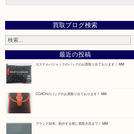
木津川市,精華町,京田辺市,井手町,和束町,笠置町,南山城村,城陽市,奈
市,大和郡山市
上記に記載がないエリアでもご相談下さいませ！
よくあるご質問集
買取専門店「大吉 ガーデンモール木津川店」に来てよかったと思っ
るよう一点一点丁寧に査定させていただきます！
Facebook
Twitter
Line
買取ブログ検索