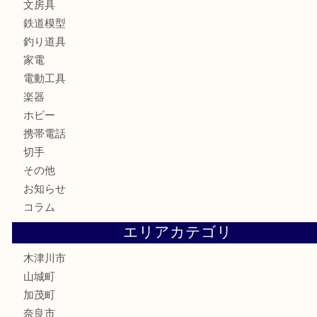
古美術品
食器
テレホンカード
金券
商品券
株主優待券
古銭
金貨
記念硬貨
記念メダル
化粧品
香水
喫煙具
文房具
鉄道模型
釣り道具