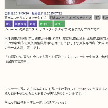
公開日:2018/09/26 最終更新日:2025/07/22
頭皮エステ サロンタッチタイプ
（
頭皮エステ サロンタッチタイプ
N/A
全て
美容家電
家電
木津川市
奈良市
Panasonicの頭皮エステ サロンタッチタイプ のお買取りブログです
木津川市,精華町,京田辺市,井手町,和束町,笠置町,南山城村,城陽市,奈
市,大和郡山市で買取価格満足1位を目指しております買取専門店「大
ンモール木津川店」です。
「お買取りの事なら少しでも高くお買取り」をモットーに年中無休
場完備で営業中！