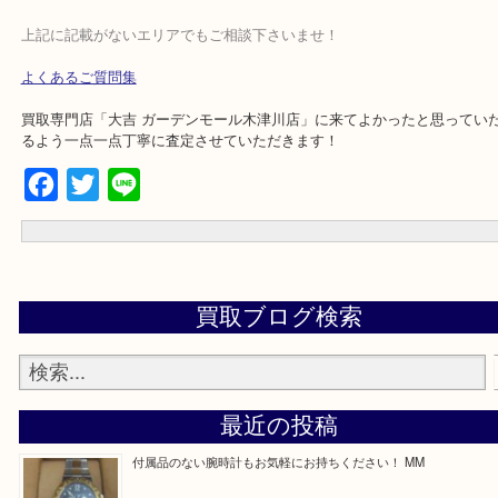
・土日祝日休まず年中無休で営業中※年末年始除く
・全国280ヶ所で展開してるからスケールメリットで高額査定！
・貴金属などのお品以外にも絵画や骨董品・家電なども幅広く鑑定
・店舗販売していないのでいつでも安定した高相場で鑑定可能！
★出張買取エリア★
木津川市,精華町,京田辺市,井手町,和束町,笠置町,南山城村,城陽市,奈
市,大和郡山市
上記に記載がないエリアでもご相談下さいませ！
よくあるご質問集
買取専門店「大吉 ガーデンモール木津川店」に来てよかったと思っ
るよう一点一点丁寧に査定させていただきます！
Facebook
Twitter
Line