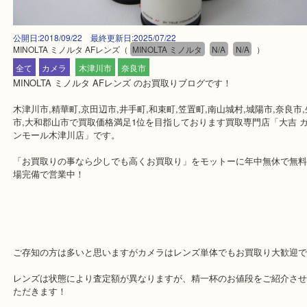
公開日:2018/09/22 最終更新日:2025/07/22
MINOLTA ミノルタ AFレンズ
（
MINOLTA ミノルタ
N/A
N/A
）
全て
カメラ
木津川市
奈良市
MINOLTA ミノルタ AFレンズ のお買取りブログです！
木津川市,精華町,京田辺市,井手町,和束町,笠置町,南山城村,城陽市,奈
市,大和郡山市で買取価格満足1位を目指しております買取専門店「大
ンモール木津川店」です。
「お買取りの事なら少しでも高くお買取り」をモットーに年中無休
場完備で営業中！