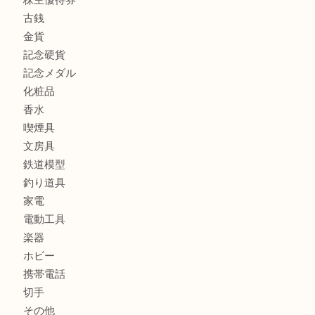
時計
カメラ
お酒
骨董品
金製品
銀製品
古美術品
食器
テレホンカード
金券
商品券
株主優待券
古銭
金貨
記念硬貨
記念メダル