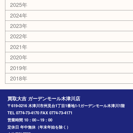
エリアカテゴリ
木津川市
山城町
加茂町
奈良市
精華町
西大寺
高の原
生駒市
笠置町
四條畷
アーカイブ
2026年
2025年