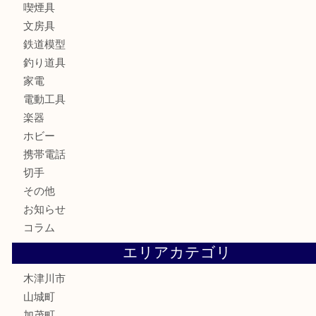
カメラ
お酒
骨董品
金製品
銀製品
古美術品
食器
テレホンカード
金券
商品券
株主優待券
古銭
金貨
記念硬貨
記念メダル
化粧品