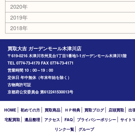
山城町
加茂町
奈良市
精華町
西大寺
高の原
生駒市
笠置町
四條畷
アーカイブ
2026年
2025年
2024年