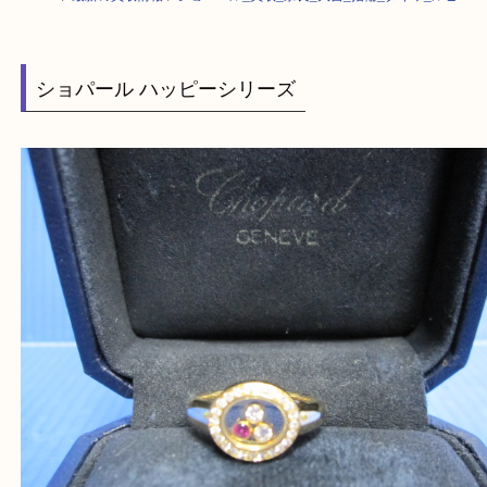
HOME
>
最新の買取情報
>
ショパール_買取_奈良_大吉_指輪_ダイヤ_ル
ショパール ハッピーシリーズ