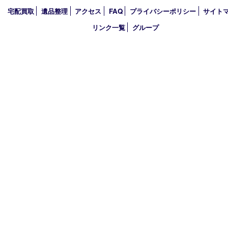
2022年
2021年
2020年
2019年
2018年
買取大吉 ガーデンモール木津川店
〒619-0216 木津川市州見台1丁目1番地1-1ガーデンモール木津川
TEL 0774-73-4170 FAX 0774-73-4171
営業時間 10：00～19：00
定休日 年中無休（年末年始を除く）
古物商許可証
京都府公安委員会 第612241530013号