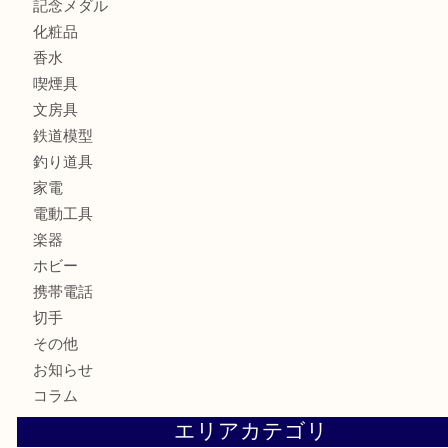
お酒
骨董品
金製品
銀製品
古美術品
食器
テレホンカード
金券
商品券
株主優待券
古銭
金貨
記念硬貨
記念メダル
化粧品
香水