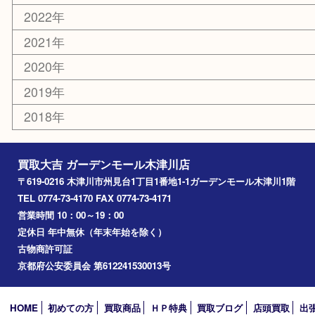
山城町
加茂町
奈良市
精華町
西大寺
高の原
生駒市
笠置町
四條畷
アーカイブ
2026年
2025年
2024年
2023年