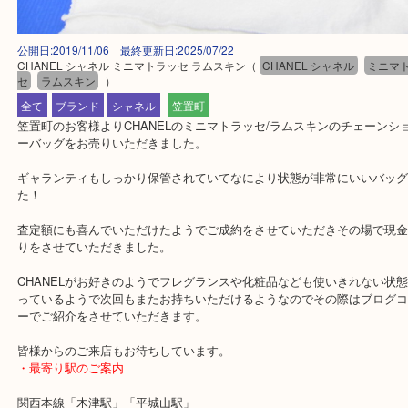
公開日:2019/11/06 最終更新日:2025/07/22
CHANEL シャネル ミニマトラッセ ラムスキン
（
CHANEL シャネル
ミ
セ
ラムスキン
）
全て
ブランド
シャネル
笠置町
笠置町のお客様よりCHANELのミニマトラッセ/ラムスキンのチェ
ーバッグをお売りいただきました。
ギャランティもしっかり保管されていてなにより状態が非常にいい
た！
査定額にも喜んでいただけたようでご成約をさせていただきその場
りをさせていただきました。
CHANELがお好きのようでフレグランスや化粧品なども使いきれな