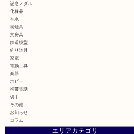
お酒
骨董品
金製品
銀製品
古美術品
食器
テレホンカード
金券
商品券
株主優待券
古銭
金貨
記念硬貨
記念メダル
化粧品
香水