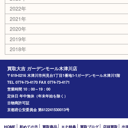
山城町
加茂町
奈良市
精華町
西大寺
高の原
生駒市
笠置町
四條畷
アーカイブ
2026年
2025年
2024年
2023年