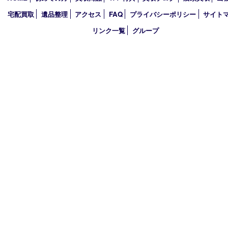
2022年
2021年
2020年
2019年
2018年
買取大吉 ガーデンモール木津川店
〒619-0216 木津川市州見台1丁目1番地1-1ガーデンモール木津川
TEL 0774-73-4170 FAX 0774-73-4171
営業時間 10：00～19：00
定休日 年中無休（年末年始を除く）
古物商許可証
京都府公安委員会 第612241530013号