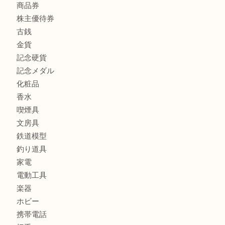
貴金属
宝石
ブランド
時計
カメラ
お酒
骨董品
金製品
銀製品
古美術品
食器
テレホンカード
金券
商品券
株主優待券
古銭