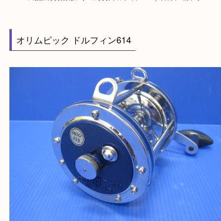
HOME
>
最新の買取情報
>
リール買取 ドルフィン 614｜木津川・精華町
オリムピック ドルフィン614