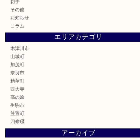
金貨
記念硬貨
記念メダル
化粧品
香水
喫煙具
文房具
鉄道模型
釣り道具
家電
電動工具
楽器
ホビー
携帯電話
切手
その他