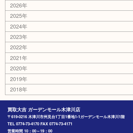
お知らせ
コラム
エリアカテゴリ
木津川市
山城町
加茂町
奈良市
精華町
西大寺
高の原
生駒市
笠置町
四條畷
アーカイブ