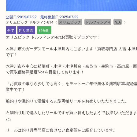
公開日:2019/07/22 最終更新日:2025/07/22
オリムピック ドルフィン614
（
オリムピック
ドルフィン614
N/A
全て
釣り道具
精華町
オリムピック ドルフィン614のお買取りブログです！
木津川市のガーデンモール木津川内にございます「買取専門店 大吉
です！
木津川市を中心に精華町・木津・木津川台・奈良市・生駒市・高の
で買取価格満足度No1を目指しております！
「お買取の事なら少しでも高く」をモットーに年中無休＆無料駐車
業中です！