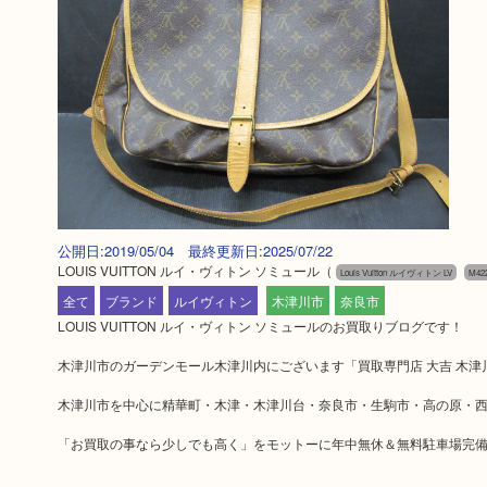
公開日:2019/05/04 最終更新日:2025/07/22
LOUIS VUITTON ルイ・ヴィトン ソミュール
（
Louis Vuitton ルイヴィトン LV
M42
全て
ブランド
ルイヴィトン
木津川市
奈良市
LOUIS VUITTON ルイ・ヴィトン ソミュールのお買取りブログです！
木津川市のガーデンモール木津川内にございます「買取専門店 大吉 木津
木津川市を中心に精華町・木津・木津川台・奈良市・生駒市・高の原・西
「お買取の事なら少しでも高く」をモットーに年中無休＆無料駐車場完