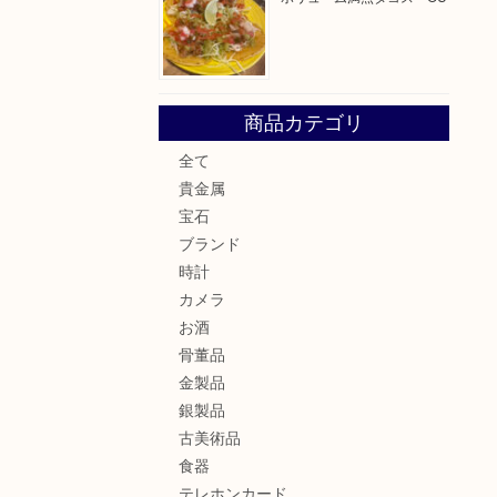
商品カテゴリ
全て
貴金属
宝石
ブランド
時計
カメラ
お酒
骨董品
金製品
銀製品
古美術品
食器
テレホンカード