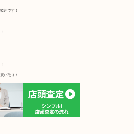
大歓迎です！
す！
能！
価買い取り！