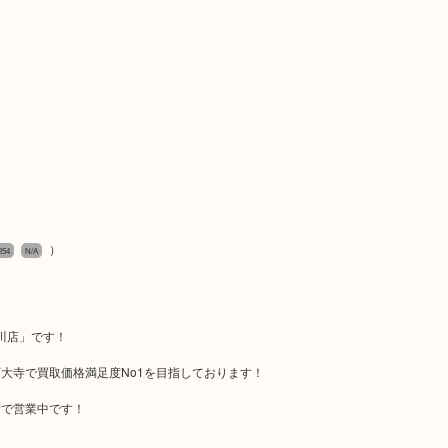
）
254
N/A
川店」です！
大寺で買取価格満足度No1を目指しております！
備で営業中です！