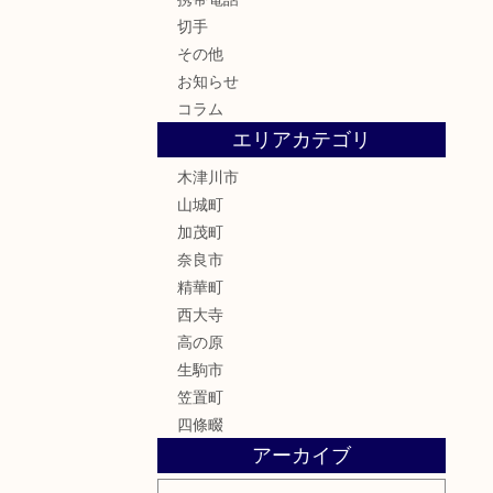
切手
その他
お知らせ
コラム
エリアカテゴリ
木津川市
山城町
加茂町
奈良市
精華町
西大寺
高の原
生駒市
笠置町
四條畷
アーカイブ