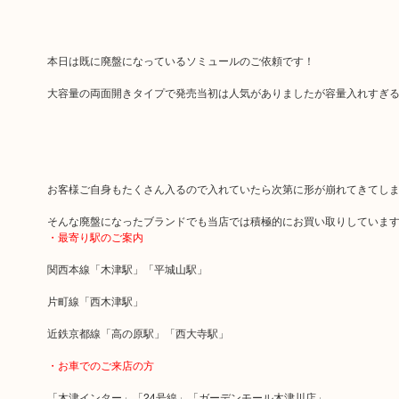
本日は既に廃盤になっているソミュールのご依頼です！
大容量の両面開きタイプで発売当初は人気がありましたが容量入れすぎ
お客様ご自身もたくさん入るので入れていたら次第に形が崩れてきてし
そんな廃盤になったブランドでも当店では積極的にお買い取りしていま
・最寄り駅のご案内
関西本線「木津駅」「平城山駅」
片町線「西木津駅」
近鉄京都線「高の原駅」「西大寺駅」
・お車でのご来店の方
「木津インター」「24号線」「ガーデンモール木津川店」