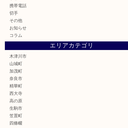
銀製品
古美術品
食器
テレホンカード
金券
商品券
株主優待券
古銭
金貨
記念硬貨
記念メダル
化粧品
香水
喫煙具
文房具
鉄道模型