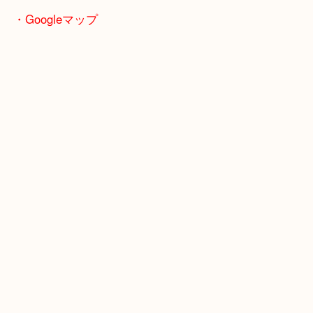
すので、お気軽にご相談ください。
皆様のご来店をスタッフ一同、心よりお待ちしてお
・Googleマップ
・Googleマップ