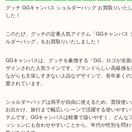
公開日:2026/06/07 最終更新日:2026/06/03
GUCCIショルダーバッグをお買取りいたしました！ Y
（
GUCCI
GG
ョルダーバッグ
N/A
）
バッグ
ブランド
グッチ
生駒市
笠置町
木津川市
山城町
加茂町
奈良市
精華町
西大
グッチ GGキャンバス ショルダーバッグ お買取り
した！
このたび、グッチの定番人気アイテム「GGキャンバ
ルダーバッグ」をお買取りいたしました！
GGキャンバスは、グッチを象徴する「GG」ロゴが
ザインされた人気ラインです。ブランドらしい高級
ながらも主張しすぎない上品なデザインで、長年多
愛されています。