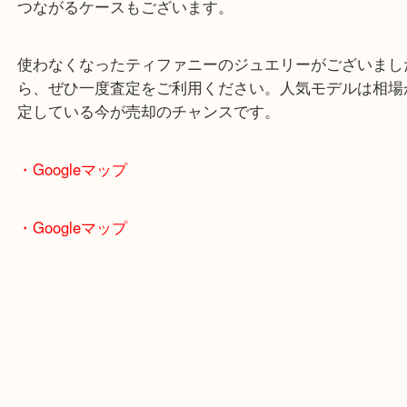
時代を超えて愛され続けているのも魅力のひとつで
中古買取市場でも需要は非常に高く、特に人気サイ
ローゴールド・プラチナ素材は安定した査定額が期
す。付属品や鑑定書が揃っている場合は、さらに高
つながるケースもございます。
使わなくなったティファニーのジュエリーがござい
ら、ぜひ一度査定をご利用ください。人気モデルは
定している今が売却のチャンスです。
・Googleマップ
・Googleマップ