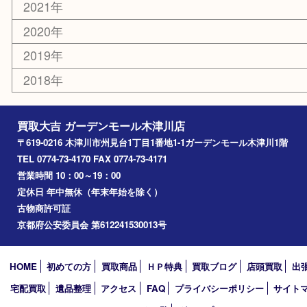
コラム
エリアカテゴリ
木津川市
山城町
加茂町
奈良市
精華町
西大寺
高の原
生駒市
笠置町
四條畷
アーカイブ
2026年