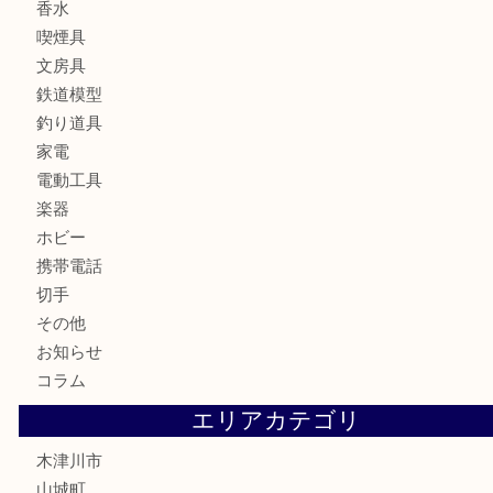
宝石
ブランド
時計
カメラ
お酒
骨董品
金製品
銀製品
古美術品
食器
テレホンカード
金券
商品券
株主優待券
古銭
金貨