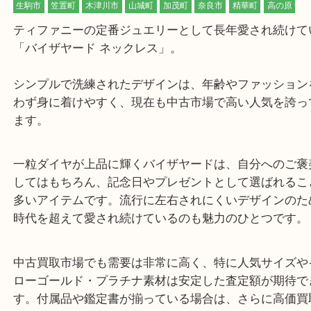
公開日:2026/05/19 最終更新日:2026/05/17
根強い人気を誇るティファニーで高額お買取りが出ました！ Y
（
ティ
ィファニー バイザヤード ネックレス
N/A
）
金
ダイヤモンド
貴金属
宝石
生駒市
笠置町
木津川市
山城町
加茂町
奈良市
精華町
高の
ティファニーの定番ジュエリーとして長年愛され続
「バイザヤード ネックレス」。
シンプルで洗練されたデザインは、年齢やファッシ
わず身に着けやすく、現在も中古市場で高い人気を
ます。
一粒ダイヤが上品に輝くバイザヤードは、自分への
してはもちろん、記念日やプレゼントとして選ばれ
多いアイテムです。流行に左右されにくいデザイン