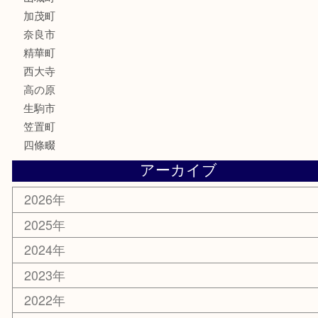
記念硬貨
記念メダル
化粧品
香水
喫煙具
文房具
鉄道模型
釣り道具
家電
電動工具
楽器
ホビー
携帯電話
切手
その他
お知らせ