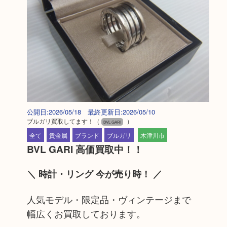
公開日:2026/05/18 最終更新日:2026/05/10
ブルガリ買取してます！
（
）
BVL GARI
全て
貴金属
ブランド
ブルガリ
木津川市
BVL GARI 高価買取中！！
＼ 時計・リング 今が売り時！ ／
人気モデル・限定品・ヴィンテージまで
幅広くお買取しております。