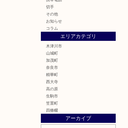
切手
その他
お知らせ
コラム
エリアカテゴリ
木津川市
山城町
加茂町
奈良市
精華町
西大寺
高の原
生駒市
笠置町
四條畷
アーカイブ