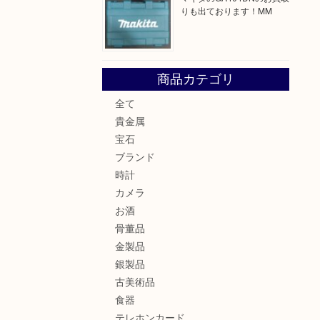
りも出ております！MM
商品カテゴリ
全て
貴金属
宝石
ブランド
時計
カメラ
お酒
骨董品
金製品
銀製品
古美術品
食器
テレホンカード