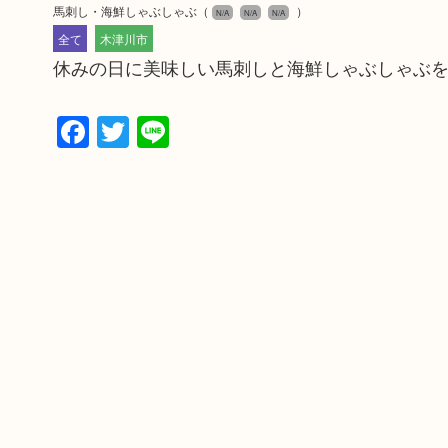
馬刺し・海鮮しゃぶしゃぶ
（
）
N/A
N/A
N/A
全て
木津川市
休みの日に美味しい馬刺しと海鮮しゃぶしゃぶ
Facebook
Twitter
Line