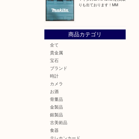
りも出ております！MM
商品カテゴリ
全て
貴金属
宝石
ブランド
時計
カメラ
お酒
骨董品
金製品
銀製品
古美術品
食器
テレホンカード