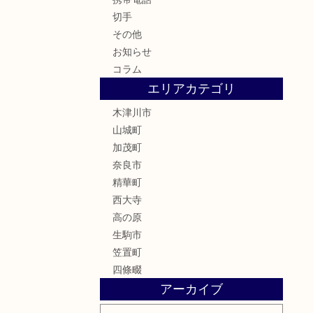
切手
その他
お知らせ
コラム
エリアカテゴリ
木津川市
山城町
加茂町
奈良市
精華町
西大寺
高の原
生駒市
笠置町
四條畷
アーカイブ