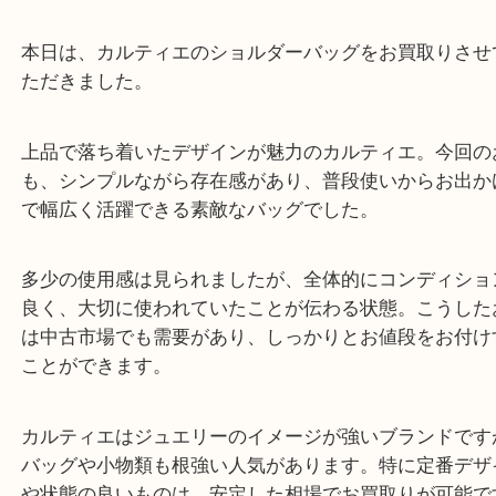
公開日:2026/05/08 最終更新日:2026/05/06
カルティエお買取りいたしました！ Y
（
カルティエ
ショルダーバッ
バッグ
ブランド
カルティエ
笠置町
木津川市
山城町
加茂町
奈良市
精華町
高の原
生駒
カルティエ ショルダーバッグ お買取りいたしま
本日は、カルティエのショルダーバッグをお買取り
ただきました。
上品で落ち着いたデザインが魅力のカルティエ。今
も、シンプルながら存在感があり、普段使いからお
で幅広く活躍できる素敵なバッグでした。
多少の使用感は見られましたが、全体的にコンディ
良く、大切に使われていたことが伝わる状態。こう