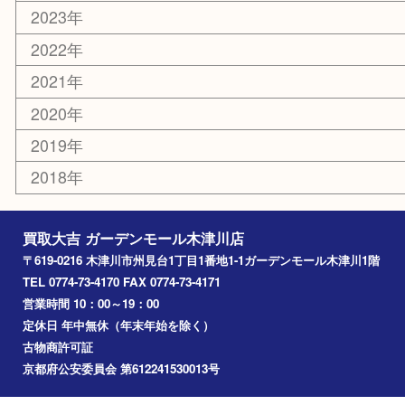
切手
その他
お知らせ
コラム
エリアカテゴリ
木津川市
山城町
加茂町
奈良市
精華町
西大寺
高の原
生駒市
笠置町
四條畷