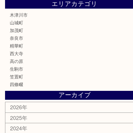
株主優待券
古銭
金貨
記念硬貨
記念メダル
化粧品
香水
喫煙具
文房具
鉄道模型
釣り道具
家電
電動工具
楽器
ホビー
携帯電話