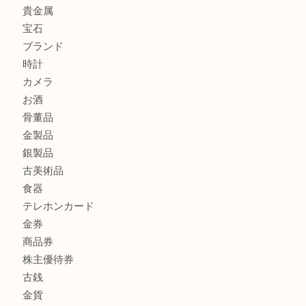
ブランド財布、処分する前に買取大吉まで！ MM
もう使わないもの、一度お見せいただけませんか？ MM
ボリューム満点タコス OU
マキタのGA404DNのお買取りも出ております！MM