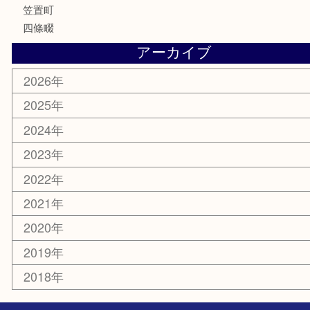
釣り道具
家電
電動工具
楽器
ホビー
携帯電話
切手
その他
お知らせ
コラム
エリアカテゴリ
木津川市
山城町
加茂町
奈良市
精華町