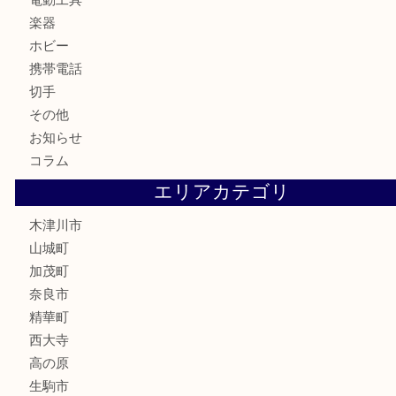
銀製品
古美術品
食器
テレホンカード
金券
商品券
株主優待券
古銭
金貨
記念硬貨
記念メダル
化粧品
香水
喫煙具
文房具
鉄道模型