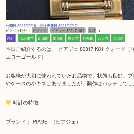
公開日:2026/02/16 最終更新日:2026/02/12
ピアジェ時計
（
ピアジェ
ピアジェ 80317 K81
K18
）
時計
木津川市
山城町
加茂町
奈良市
精華町
西大寺
高の原
本日ご紹介するのは、 ピアジェ 80317 K81 クォーツ
エローゴールド）。
お客様が大切に使われていたお品物で、状態も良好
やケースの小キズはありましたが、動作はバッチリ