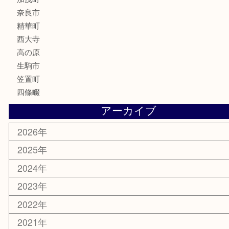
株主優待券
古銭
金貨
記念硬貨
記念メダル
化粧品
香水
喫煙具
文房具
鉄道模型
釣り道具
家電
電動工具
楽器
ホビー
携帯電話