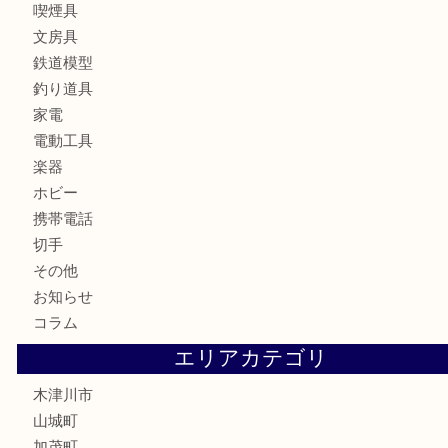
全て
貴金属
宝石
ブランド
時計
カメラ
お酒
骨董品
金製品
銀製品
古美術品
食器
テレホンカード
金券
商品券