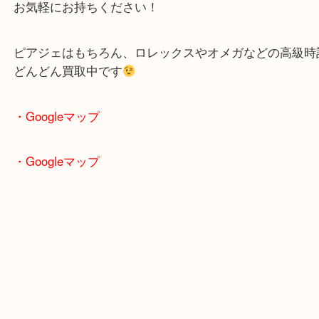
使わなくなった高級時計、眠らせておくのはもった
当店では、状態や付属品をしっかりチェックして 可
高価買取 しています。
箱・保証書・コマなどがあれば、さらに査定額アッ
ンス
お気軽にお持ちください！
ピアジェはもちろん、ロレックスやオメガなどの高
どんどん買取中です
・Googleマップ