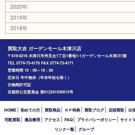
切手
その他
お知らせ
コラム
エリアカテゴリ
木津川市
山城町
加茂町
奈良市
精華町
西大寺
高の原
生駒市
笠置町
四條畷