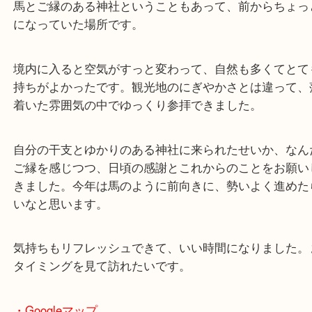
公開日:2026/02/03
先日京都の上賀茂神社に行ってきました。
（
N/A
N/A
N/A
）
全て
木津川市
干支が馬なので、先日京都の上賀茂神社に行ってき
馬とご縁のある神社ということもあって、前からち
になっていた場所です。
境内に入ると空気がすっと変わって、自然も多くて
持ちがよかったです。観光地のにぎやかさとは違っ
着いた雰囲気の中でゆっくり参拝できました。
自分の干支とゆかりのある神社に来られたせいか、
ご縁を感じつつ、日頃の感謝とこれからのことをお
きました。今年は馬のように前向きに、勢いよく進