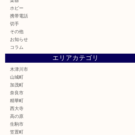
銀製品
古美術品
食器
テレホンカード
金券
商品券
株主優待券
古銭
金貨
記念硬貨
記念メダル
化粧品
香水
喫煙具
文房具
鉄道模型