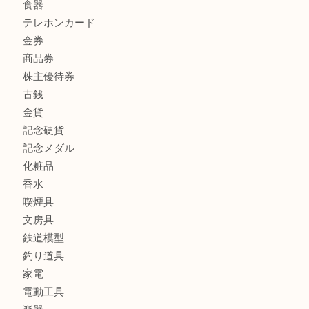
マキタのGA404DNのお買取りも出ております！MM
商品カテゴリ
全て
貴金属
宝石
ブランド
時計
カメラ
お酒
骨董品
金製品