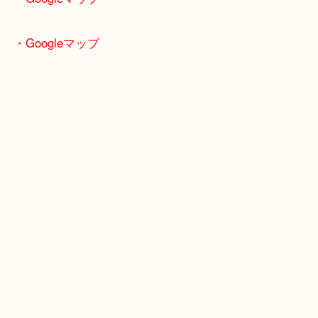
いなと思います。
気持ちもリフレッシュできて、いい時間になりまし
タイミングを見て訪れたいです。
・Googleマップ
・Googleマップ