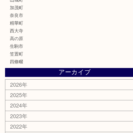
記念硬貨
記念メダル
化粧品
香水
喫煙具
文房具
鉄道模型
釣り道具
家電
電動工具
楽器
ホビー
携帯電話
切手
その他
お知らせ