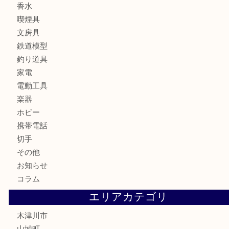
宝石
ブランド
時計
カメラ
お酒
骨董品
金製品
銀製品
古美術品
食器
テレホンカード
金券
商品券
株主優待券
古銭
金貨