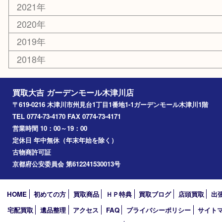
コラム
エリアカテゴリ
木津川市
山城町
加茂町
奈良市
精華町
西大寺
高の原
生駒市
笠置町
四條畷
アーカイブ
2026年