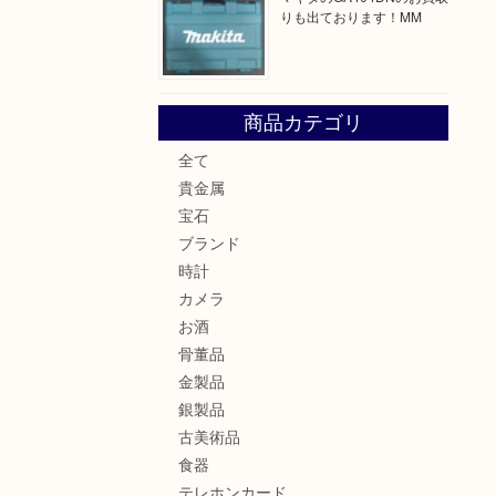
りも出ております！MM
商品カテゴリ
全て
貴金属
宝石
ブランド
時計
カメラ
お酒
骨董品
金製品
銀製品
古美術品
食器
テレホンカード