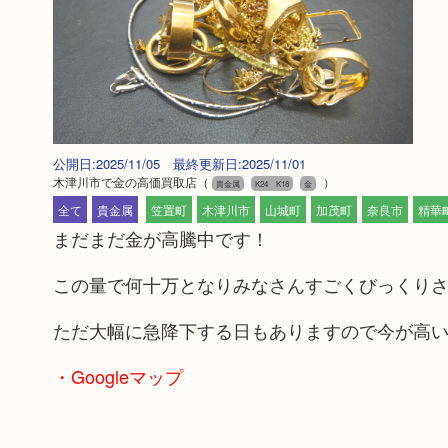
公開日:2025/11/05 最終更新日:2025/11/01
木津川市で金の高価買取店
（
）
貴金属
K24 K18
金
全て
貴金属
笠置町
木津川市
山城町
加茂町
奈良市
精華
まだまだ金が高騰中です！
この量で何十万となりみなさんすごくびっくり
ただ大幅に急降下する日もありますので今が高
・Googleマップ