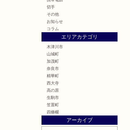
切手
その他
お知らせ
コラム
エリアカテゴリ
木津川市
山城町
加茂町
奈良市
精華町
西大寺
高の原
生駒市
笠置町
四條畷
アーカイブ