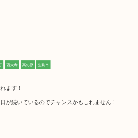
町
西大寺
高の原
生駒市
されます！
い日が続いているのでチャンスかもしれません！