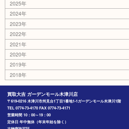
切手
その他
お知らせ
コラム
エリアカテゴリ
木津川市
山城町
加茂町
奈良市
精華町
西大寺
高の原
生駒市
笠置町
四條畷