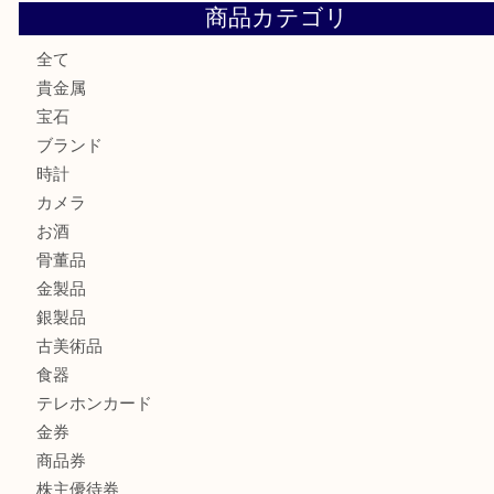
ブランド財布、処分する前に買取大吉まで！ MM
もう使わないもの、一度お見せいただけませんか？ MM
ボリューム満点タコス OU
マキタのGA404DNのお買取りも出ております！MM