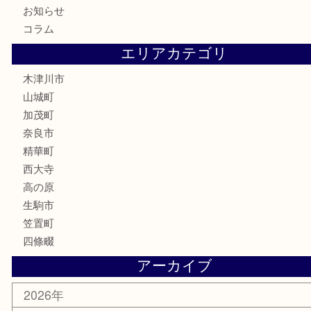
株主優待券
古銭
金貨
記念硬貨
記念メダル
化粧品
香水
喫煙具
文房具
鉄道模型
釣り道具
家電
電動工具
楽器
ホビー
携帯電話