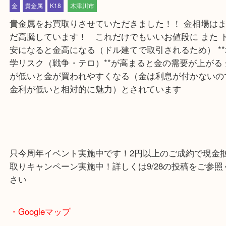
公開日:2025/10/03 最終更新日:2025/10/02
木津川市 金 高価買取
（
貴金属
K18
）
金
貴金属
K18
木津川市
貴金属をお買取りさせていただきました！！ 金相場
だ高騰しています！ これだけでもいいお値段に ま
安になると金高になる（ドル建てで取引されるため） 
学リスク（戦争・テロ）**が高まると金の需要が上が
が低いと金が買われやすくなる（金は利息が付かな
金利が低いと相対的に魅力）とされています
只今周年イベント実施中です！2円以上のご成約で