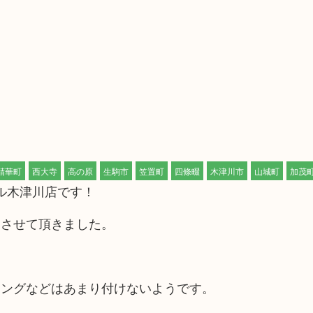
精華町
西大寺
高の原
生駒市
笠置町
四條畷
木津川市
山城町
加茂
ール木津川店です！
をさせて頂きました。
リングなどはあまり付けないようです。