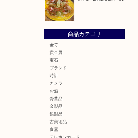
商品カテゴリ
全て
貴金属
宝石
ブランド
時計
カメラ
お酒
骨董品
金製品
銀製品
古美術品
食器
テレホンカード