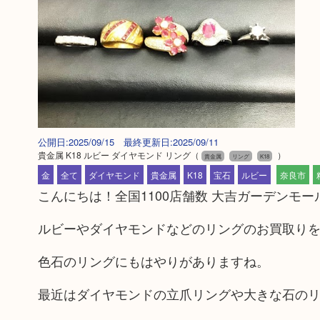
公開日:2025/09/15 最終更新日:2025/09/11
貴金属 K18 ルビー ダイヤモンド リング
（
）
貴金属
リング
K18
金
全て
ダイヤモンド
貴金属
K18
宝石
ルビー
奈良市
こんにちは！全国1100店舗数 大吉ガーデンモ
ルビーやダイヤモンドなどのリングのお買取り
色石のリングにもはやりがありますね。
最近はダイヤモンドの立爪リングや大きな石の