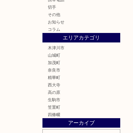
切手
その他
お知らせ
コラム
エリアカテゴリ
木津川市
山城町
加茂町
奈良市
精華町
西大寺
高の原
生駒市
笠置町
四條畷
アーカイブ