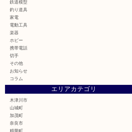
お酒
骨董品
金製品
銀製品
古美術品
食器
テレホンカード
金券
商品券
株主優待券
古銭
金貨
記念硬貨
記念メダル
化粧品
香水