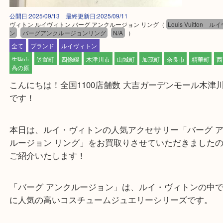
公開日:2025/09/13 最終更新日:2025/09/11
ヴィトン ルイヴィトン バーグ アンクルージョン リング
（
Louis Vuit
ン
バーグアンクルージョンリング
N/A
）
全て
ブランド
ルイヴィトン
生駒市
笠置町
四條畷
木津川市
山城町
加茂町
奈良市
精華
高の原
こんにちは！全国1100店舗数 大吉ガーデンモール
です！
本日は、ルイ・ヴィトンの人気アクセサリー「バーグ
ルージョン リング」をお買取りさせていただきまし
ご紹介いたします！