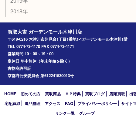
山城町
加茂町
奈良市
精華町
西大寺
高の原
生駒市
笠置町
四條畷
アーカイブ
2026年
2025年
2024年
2023年