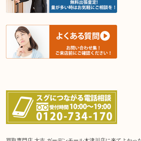
木津川市・精華町・京田辺市・井手町
和束町・笠置町・高の原・西大寺・南山城村
城陽市・奈良市・生駒市・大和郡山市
上記に記載がないエリアでもご相談ください！